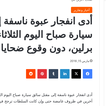
أخبار وتقارير
أدى انفجار عبوة ناسفة 
سيارة صباح اليوم الثلاث
برلين، دون وقوع ضحايا
مارس 15, 2016
فيسبوك
X
لينكدإن
‏Tumblr
بينتيريست
‏Reddit
أدى انفجار عبوة ناسفة إلى مقتل سائق سيارة صباح اليوم ال
آخرين في ظروف غامضة حتى وإن كانت السلطات ترجح فرض