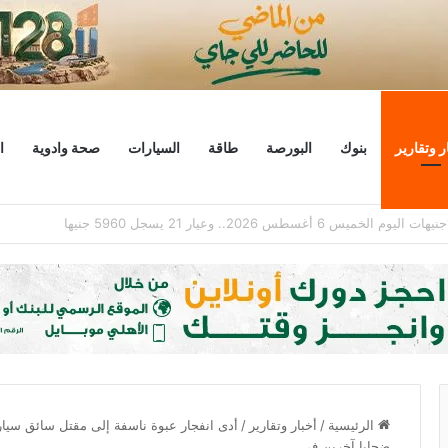
ر وتقارير
بنوك
البورصة
طاقة
السيارات
صحة وادوية
ا
ابتزاز إلكتروني تقف وراء حذف التطبيق مؤقتا من آبل ستور
الرئيسية
/
أخبار وتقارير
/
أدى انفجار عبوة ناسفة إلى مقتل سائق سيارة
ضحايا آخرين في