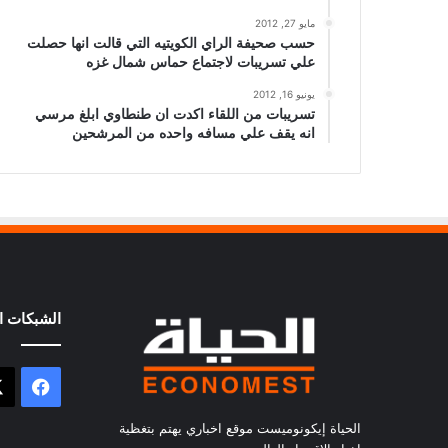
مايو 27, 2012
حسب صحيفة الراي الكويتيه التي قالت انها حصلت
علي تسريبات لاجتماع حماس شمال غزه
يونيو 16, 2012
تسريبات من اللقاء اكدت ان طنطاوي ابلغ مرسي
انه يقف علي مسافه واحده من المرشحين
الشبكات ال
فيسب
الحياة إيكونوميست موقع اخباري يهتم بتغظية