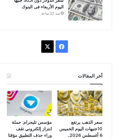
سعر الدولار دون الـ50 جنيها
اليوم الأربعاء فى البنوك
منذ 22 ساعة
ف
X
ي
س
أخر المقالات
ب
و
ك
سعر الذهب يرتفع
مؤسس تليجرام: حملة
10جنيهات اليوم الخميس
ابتزاز إلكتروني تقف
6 أغسطس 2026..
وراء حذف التطبيق مؤقتا