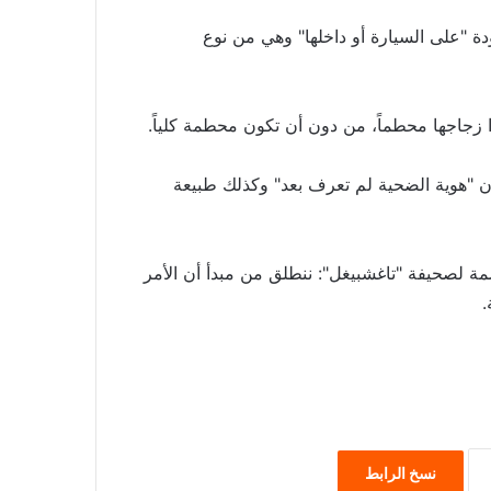
ة "على السيارة أو داخلها" وهي من نوع
زجاجها محطماً، من دون أن تكون محطمة كلياً.
لمتحدث مايكل ميركل لمحطة التلفزيون "ان 24"، أن "هوية الضحية لم تعرف بعد" وكذلك طبيعة
صمة لصحيفة "تاغشبيغل": ننطلق من مبدأ أن الأمر
.
نسخ الرابط