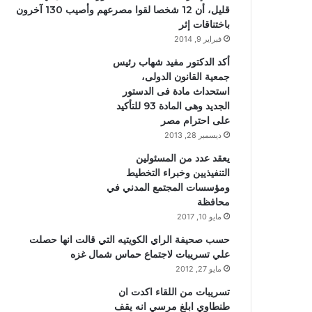
قليل، أن 12 شخصا لقوا مصرعهم وأصيب 130 آخرون
باختناقات إثر
فبراير 9, 2014
أكد الدكتور مفيد شهاب رئيس
جمعية القانون الدولى،
استحداث مادة فى الدستور
الجديد وهى المادة 93 للتأكيد
على احترام مصر
ديسمبر 28, 2013
يعقد عدد من المسئولين
التنفيذيين وخبراء التخطيط
ومؤسسات المجتمع المدني في
محافظة
مايو 10, 2017
حسب صحيفة الراي الكويتيه التي قالت انها حصلت
علي تسريبات لاجتماع حماس شمال غزه
مايو 27, 2012
تسريبات من اللقاء اكدت ان
طنطاوي ابلغ مرسي انه يقف