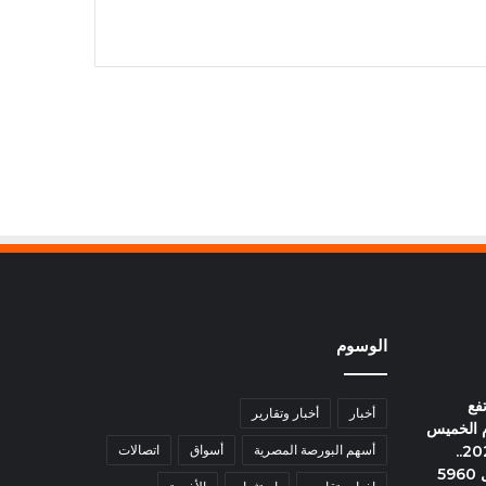
الوسوم
فع
أخبار
أخبار وتقارير
وم الخميس
6 أغسطس 2026..
أسهم البورصة المصرية
أسواق
اتصالات
وعيار 21 يسجل 5960