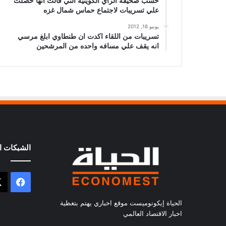
حسب صحيفة الراي الكويتيه التي قالت انها حصلت
علي تسريبات لاجتماع حماس شمال غزه
يونيو 16, 2012
تسريبات من اللقاء اكدت ان طنطاوي ابلغ مرسي
انه يقف علي مسافه واحده من المرشحين
الشبكات ال
فيسب
الحياة إيكونوميست موقع اخباري يهتم بتغظية
اخبار الاقتصاد العالمي