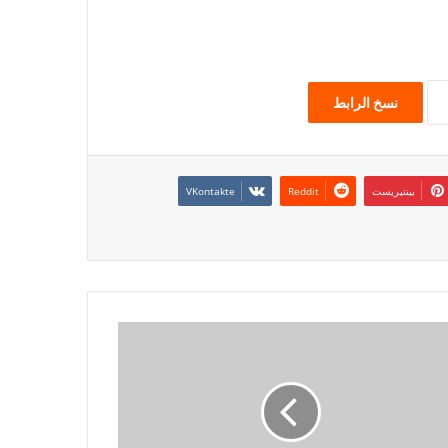
نسخ الرابط
بينتيريست