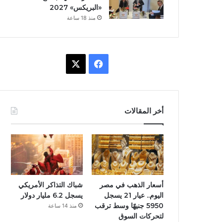
«البريكس» 2027
منذ 18 ساعة
ف
X
ي
س
أخر المقالات
ب
و
ك
أسعار الذهب في مصر
شباك التذاكر الأمريكي
اليوم.. عيار 21 يسجل
يسجل 6.2 مليار دولار
5950 جنيهًا وسط ترقب
منذ 14 ساعة
لتحركات السوق