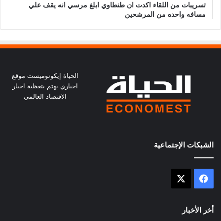
تسريبات من اللقاء اكدت ان طنطاوي ابلغ مرسي انه يقف علي
مسافه واحده من المرشحين
الحياة إيكونوميست موقع
اخباري يهتم بتغظية اخبار
الاقتصاد العالمي
الشبكات الإجتماعية
X
فيسبوك
أخر الأخبار