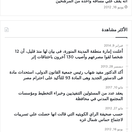
انه يقف علي مسافه واحده من المرشحين
يونيو 16, 2012
الأكثر مشاهدة
فبراير 9, 2014
أعلنت إمارة منطقة المدينة المنورة، فى بيان لها منذ قليل، أن 12
شخصا لقوا مصرعهم وأصيب 130 آخرون باختناقات إثر
ديسمبر 28, 2013
أكد الدكتور مفيد شهاب رئيس جمعية القانون الدولى، استحداث مادة
فى الدستور الجديد وهى المادة 93 للتأكيد على احترام مصر
مايو 10, 2017
يعقد عدد من المسئولين التنفيذيين وخبراء التخطيط ومؤسسات
المجتمع المدني في محافظة
مايو 27, 2012
حسب صحيفة الراي الكويتيه التي قالت انها حصلت علي تسريبات
لاجتماع حماس شمال غزه
يونيو 16, 2012