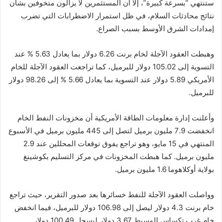
ستنتهي “بسرعة كبيرة”، إلا أن المستثمرين لا يزالون متخوفين بشأن
نتائج محادثات السلام، في ظل استمرار الاضطرابات التي تضرب
إمدادات الشرق الأوسط بسبب الصراع.
وهبطت العقود الآجلة لخام برنت 6.26 دولار بما يعادل 5.63 % عند
التسوية إلى 105.02 دولار للبرميل، كما تراجعت العقود الآجلة للخام
الأمريكي 5.89 دولار عند التسوية بما يعادل 5.66 % إلى 98.26 دولار
للبرميل.
وأعلنت إدارة معلومات الطاقة الأمريكية أن مخزونات النفط الخام
انخفضت 7.9 مليون برميل لتصل إلى 445 مليون برميل في الأسبوع
المنتهي في 15 مايو، وهو تراجع يفوق توقعات المحللين عند 2.9
مليون برميل. كما هبطت المخزونات في مركز التسليم بكوشينغ
بولاية أوكلاهوما 1.6 مليون برميل.
وواصلت العقود الآجلة للنفط خسائرها بعد صدور التقرير، حيث تراجع
خام برنت 4.3 دولار ليصل إلى 106.98 دولار للبرميل، فيما انخفض
خام غرب تكساس الوسيط 3.67 دولار ليسجل 100.49 دولار