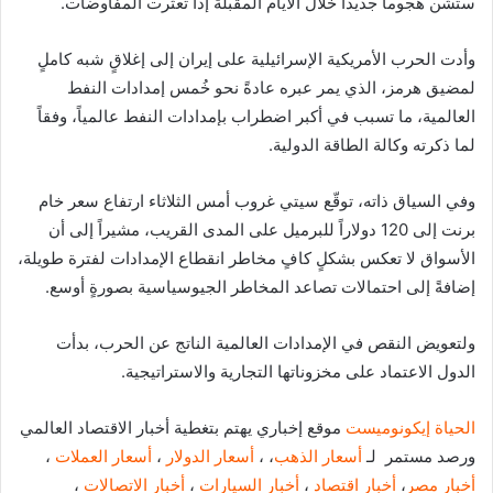
ستشن هجوماً جديداً خلال الأيام المقبلة إذا تعثرت المفاوضات.
وأدت الحرب الأمريكية الإسرائيلية على إيران إلى إغلاقٍ شبه كاملٍ
لمضيق هرمز، الذي يمر عبره عادةً نحو خُمس إمدادات النفط
العالمية، ما تسبب في أكبر اضطراب بإمدادات النفط عالمياً، وفقاً
لما ذكرته وكالة الطاقة الدولية.
وفي السياق ذاته، توقّع سيتي غروب أمس الثلاثاء ارتفاع سعر خام
برنت إلى 120 دولاراً للبرميل على المدى القريب، مشيراً إلى أن
الأسواق لا تعكس بشكلٍ كافٍ مخاطر انقطاع الإمدادات لفترة طويلة،
إضافةً إلى احتمالات تصاعد المخاطر الجيوسياسية بصورةٍ أوسع.
ولتعويض النقص في الإمدادات العالمية الناتج عن الحرب، بدأت
الدول الاعتماد على مخزوناتها التجارية والاستراتيجية.
الحياة إيكونوميست
موقع إخباري يهتم بتغطية أخبار الاقتصاد العالمي
ورصد مستمر لـ
أسعار الذهب
، ،
أسعار الدولار
،
أسعار العملات
،
أخبار مصر
،
أخبار اقتصاد
،
أخبار السيارات
،
أخبار الاتصالات
،