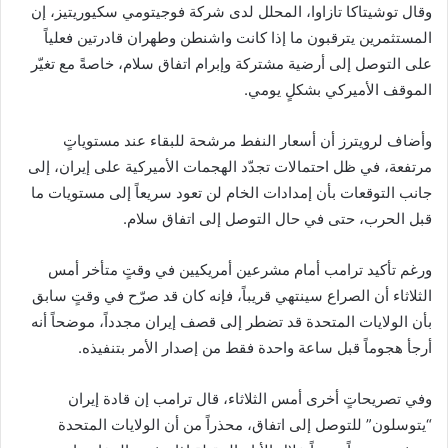
وقال توشيتاكا تازاوا، المحلل لدى شركة فوجيتومي سكيوريتيز، إن
المستثمرين يترقبون ما إذا كانت واشنطن وطهران قادرتين فعلياً
على التوصل إلى أرضية مشتركة وإبرام اتفاق سلام، خاصةً مع تغيّر
الموقف الأميركي بشكلٍ يومي.
وأضاف لرويترز أن أسعار النفط مرشحة للبقاء عند مستوياتٍ
مرتفعة، في ظل احتمالات تجدّد الهجمات الأميركية على إيران، إلى
جانب التوقعات بأن إمدادات الخام لن تعود سريعاً إلى مستويات ما
قبل الحرب، حتى في حال التوصل إلى اتفاق سلام.
ورغم تأكيد ترامب أمام مشرعين أمريكيين في وقتٍ متأخر أمس
الثلاثاء أن الصراع سينتهي قريباً، فإنه كان قد صرّح في وقتٍ سابق
بأن الولايات المتحدة قد تضطر إلى قصف إيران مجدداً، موضحاً أنه
أرجأ هجوماً قبل ساعة واحدة فقط من إصدار الأمر بتنفيذه.
وفي تصريحاتٍ أخرى أمس الثلاثاء، قال ترامب إن قادة إيران
“يتوسلون” للتوصل إلى اتفاق، محذراً من أن الولايات المتحدة