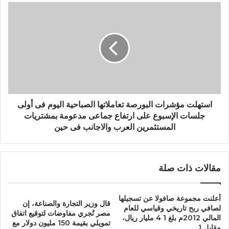
استهلت مؤشرات البورصة تعاملاتها الصباحية اليوم فى أولى
جلسات الإسبوع على ارتفاع جماعى مدعومة بمشتريات
المستثمرين العرب والاجانب فى حين
مقالات ذات صلة
أعلنت مجموعة صافولا عن تسجيلها
قال وزير التجارة والصناعة، إن
لصافي ربح تاريخي وقياسي للعام
مصر تُجري مفاوضات لتوقيع اتفاق
المالي 2012م بلغ 1 4 مليار ريال،
تمويلي بقيمة 150 مليون دولار مع
مقابل 1