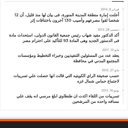
فبراير 9, 2014
أعلنت إمارة منطقة المدينة المنورة، فى بيان لها منذ قليل، أن 12
شخصا لقوا مصرعهم وأصيب 130 آخرون باختناقات إثر
ديسمبر 28, 2013
أكد الدكتور مفيد شهاب رئيس جمعية القانون الدولى، استحداث مادة
فى الدستور الجديد وهى المادة 93 للتأكيد على احترام مصر
مايو 10, 2017
يعقد عدد من المسئولين التنفيذيين وخبراء التخطيط ومؤسسات
المجتمع المدني في محافظة
مايو 27, 2012
حسب صحيفة الراي الكويتيه التي قالت انها حصلت علي تسريبات
لاجتماع حماس شمال غزه
يونيو 16, 2012
تسريبات من اللقاء اكدت ان طنطاوي ابلغ مرسي انه يقف علي
مسافه واحده من المرشحين