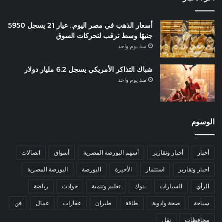
أسعار الذهب في مصر اليوم.. عيار 21 يسجل 5950
جنيهًا وسط ترقب لتحركات السوق
منذ يوم واحد
شباك التذاكر الأمريكي يسجل 6.2 مليار دولار
منذ يوم واحد
الوسوم
أخبار
أخبار وتقارير
أسهم البورصة المصرية
أسواق
اتصالات
اخبار وتقارير
استثمار
الأخيرة
البورصة
البورصة المصرية
الرأي
السيارات
بنوك
تعليم وتنمية
حوادث
رياضة
سياحة
صحة وادوية
طاقة
طيران
عقارات
عمال
فن
محافظات
نقل