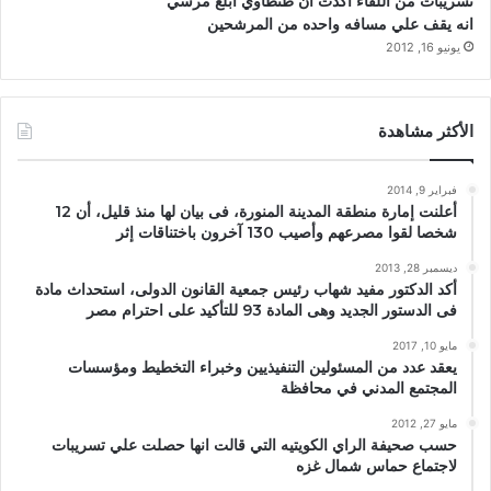
تسريبات من اللقاء اكدت ان طنطاوي ابلغ مرسي
انه يقف علي مسافه واحده من المرشحين
يونيو 16, 2012
الأكثر مشاهدة
فبراير 9, 2014
أعلنت إمارة منطقة المدينة المنورة، فى بيان لها منذ قليل، أن 12
شخصا لقوا مصرعهم وأصيب 130 آخرون باختناقات إثر
ديسمبر 28, 2013
أكد الدكتور مفيد شهاب رئيس جمعية القانون الدولى، استحداث مادة
فى الدستور الجديد وهى المادة 93 للتأكيد على احترام مصر
مايو 10, 2017
يعقد عدد من المسئولين التنفيذيين وخبراء التخطيط ومؤسسات
المجتمع المدني في محافظة
مايو 27, 2012
حسب صحيفة الراي الكويتيه التي قالت انها حصلت علي تسريبات
لاجتماع حماس شمال غزه