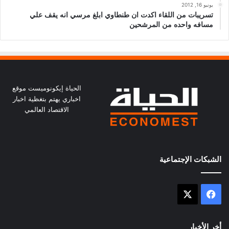
يونيو 16, 2012
تسريبات من اللقاء اكدت ان طنطاوي ابلغ مرسي انه يقف علي
مسافه واحده من المرشحين
الحياة إيكونوميست موقع
اخباري يهتم بتغظية اخبار
الاقتصاد العالمي
الشبكات الإجتماعية
X
فيسبوك
أخر الأخبار