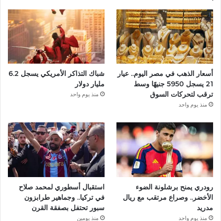
ب
و
ك
أسعار الذهب في مصر اليوم.. عيار
شباك التذاكر الأمريكي يسجل 6.2
21 يسجل 5950 جنيهًا وسط
مليار دولار
ترقب لتحركات السوق
منذ يوم واحد
منذ يوم واحد
رودري يمنح برشلونة الضوء
استقبال أسطوري لمحمد صلاح
الأخضر.. وصراع مرتقب مع ريال
في تركيا.. وجماهير طرابزون
مدريد
سبور تحتفل بصفقة القرن
منذ يوم واحد
منذ يومين