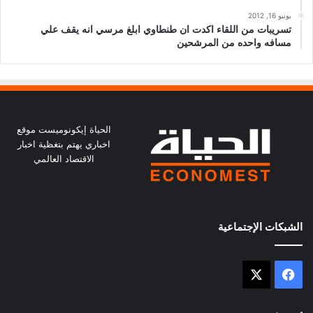
يونيو 16, 2012
تسريبات من اللقاء اكدت ان طنطاوي ابلغ مرسي انه يقف علي
مسافه واحده من المرشحين
الحياة إيكونوميست موقع
اخباري يهتم بتغظية اخبار
الاقتصاد العالمي
الشبكات الإجتماعية
X
فيسبوك