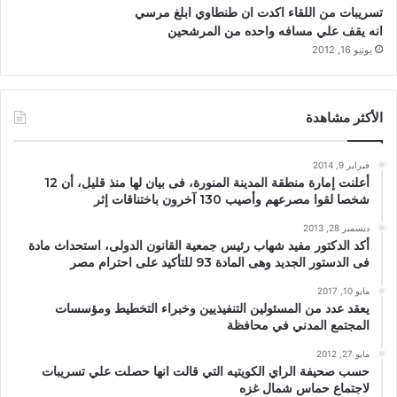
تسريبات من اللقاء اكدت ان طنطاوي ابلغ مرسي
انه يقف علي مسافه واحده من المرشحين
يونيو 16, 2012
الأكثر مشاهدة
فبراير 9, 2014
أعلنت إمارة منطقة المدينة المنورة، فى بيان لها منذ قليل، أن 12
شخصا لقوا مصرعهم وأصيب 130 آخرون باختناقات إثر
ديسمبر 28, 2013
أكد الدكتور مفيد شهاب رئيس جمعية القانون الدولى، استحداث مادة
فى الدستور الجديد وهى المادة 93 للتأكيد على احترام مصر
مايو 10, 2017
يعقد عدد من المسئولين التنفيذيين وخبراء التخطيط ومؤسسات
المجتمع المدني في محافظة
مايو 27, 2012
حسب صحيفة الراي الكويتيه التي قالت انها حصلت علي تسريبات
لاجتماع حماس شمال غزه