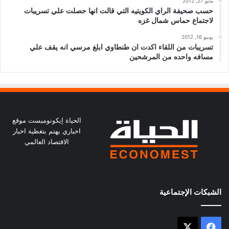
مايو 27, 2012
حسب صحيفة الراي الكويتيه التي قالت انها حصلت علي تسريبات
لاجتماع حماس شمال غزه
يونيو 16, 2012
تسريبات من اللقاء اكدت ان طنطاوي ابلغ مرسي انه يقف علي
مسافه واحده من المرشحين
الحياة إيكونوميست موقع
اخباري يهتم بتغظية اخبار
الاقتصاد العالمي
الشبكات الإجتماعية
X
فيسبوك