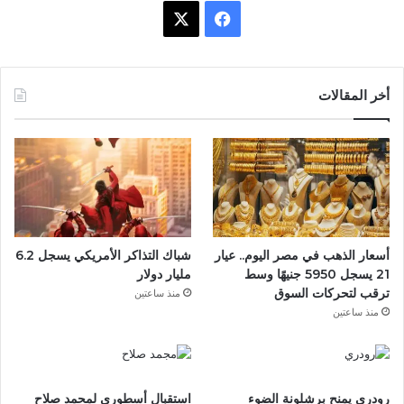
ف
X
ي
س
أخر المقالات
ب
و
ك
أسعار الذهب في مصر اليوم.. عيار
شباك التذاكر الأمريكي يسجل 6.2
21 يسجل 5950 جنيهًا وسط
مليار دولار
ترقب لتحركات السوق
منذ ساعتين
منذ ساعتين
رودري يمنح برشلونة الضوء
استقبال أسطوري لمحمد صلاح