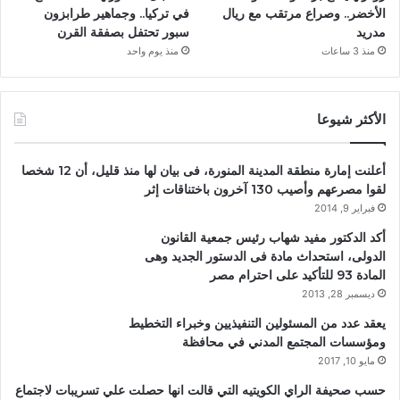
الأخضر.. وصراع مرتقب مع ريال
في تركيا.. وجماهير طرابزون
مدريد
سبور تحتفل بصفقة القرن
منذ 3 ساعات
منذ يوم واحد
الأكثر شيوعا
أعلنت إمارة منطقة المدينة المنورة، فى بيان لها منذ قليل، أن 12 شخصا
لقوا مصرعهم وأصيب 130 آخرون باختناقات إثر
فبراير 9, 2014
أكد الدكتور مفيد شهاب رئيس جمعية القانون
الدولى، استحداث مادة فى الدستور الجديد وهى
المادة 93 للتأكيد على احترام مصر
ديسمبر 28, 2013
يعقد عدد من المسئولين التنفيذيين وخبراء التخطيط
ومؤسسات المجتمع المدني في محافظة
مايو 10, 2017
حسب صحيفة الراي الكويتيه التي قالت انها حصلت علي تسريبات لاجتماع