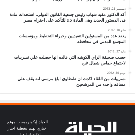
ديسمبر 28, 2013
أكد الدكتور مفيد شهاب رئيس جمعية القانون الدولى، استحداث مادة
فى الدستور الجديد وهى المادة 93 للتأكيد على احترام مصر
مايو 10, 2017
يعقد عدد من المسئولين التنفيذيين وخبراء التخطيط ومؤسسات
المجتمع المدني في محافظة
مايو 27, 2012
حسب صحيفة الراي الكويتيه التي قالت انها حصلت علي تسريبات
لاجتماع حماس شمال غزه
يونيو 16, 2012
تسريبات من اللقاء اكدت ان طنطاوي ابلغ مرسي انه يقف علي
مسافه واحده من المرشحين
الحياة إيكونوميست موقع
اخباري يهتم بتغظية اخبار
الاقتصاد العالمي