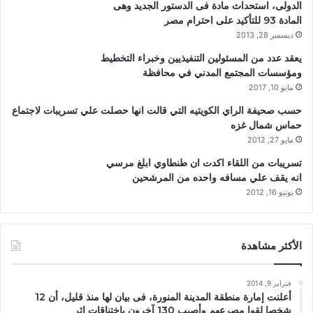
الدولى، استحداث مادة فى الدستور الجديد وهى
المادة 93 للتأكيد على احترام مصر
ديسمبر 28, 2013
يعقد عدد من المسئولين التنفيذيين وخبراء التخطيط
ومؤسسات المجتمع المدني في محافظة
مايو 10, 2017
حسب صحيفة الراي الكويتيه التي قالت انها حصلت علي تسريبات لاجتماع
حماس شمال غزه
مايو 27, 2012
تسريبات من اللقاء اكدت ان طنطاوي ابلغ مرسي
انه يقف علي مسافه واحده من المرشحين
يونيو 16, 2012
الأكثر مشاهدة
فبراير 9, 2014
أعلنت إمارة منطقة المدينة المنورة، فى بيان لها منذ قليل، أن 12
شخصا لقوا مصرعهم وأصيب 130 آخرون باختناقات إثر