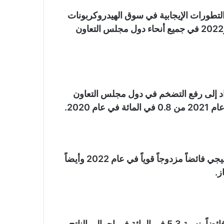
لتطورات الإيجابية في سوق الهيدروكربونات
(النفط والغاز) إلى تحقيق تعافٍ قوي في عامَي 2021 و2022 في جميع أنحاء دول مجلس التعاون
اد إلى رفع التضخم في دول مجلس التعاون
ومن المتوقع أن تسجل منطقة دول مجلس التعاون الخليجي فائضاً مزدوجاً قوياً في عام 2022 وأيضاً
ز.
كما يُتوقع أن يسجل رصيد المالية العامة لدول المجلس فائضاً بنسبة 5.3 في المائة في إجمالي الناتج