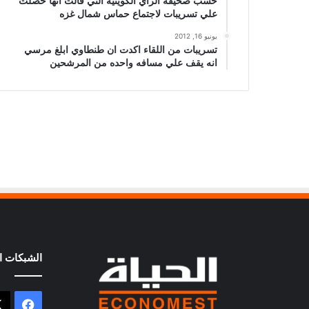
حسب صحيفة الراي الكويتيه التي قالت انها حصلت
علي تسريبات لاجتماع حماس شمال غزه
يونيو 16, 2012
تسريبات من اللقاء اكدت ان طنطاوي ابلغ مرسي
انه يقف علي مسافه واحده من المرشحين
الشبكات ال
فيسب