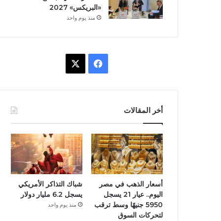
«البريكس» 2027
منذ يوم واحد
ف
X
ي
س
أخر المقالات
ب
و
ك
أسعار الذهب في مصر
شباك التذاكر الأمريكي
اليوم.. عيار 21 يسجل
يسجل 6.2 مليار دولار
5950 جنيهًا وسط ترقب
منذ يوم واحد
لتحركات السوق