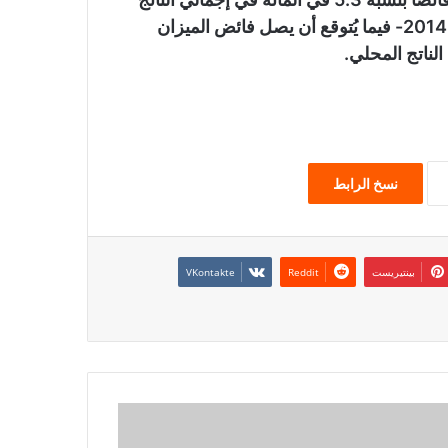
المحلي في عام 2022- وهو أول فائض يُسجل منذ عام 2014- فيما يُتوقع أن يصل فائض الميزان
نسخ الرابط
بينتيريست