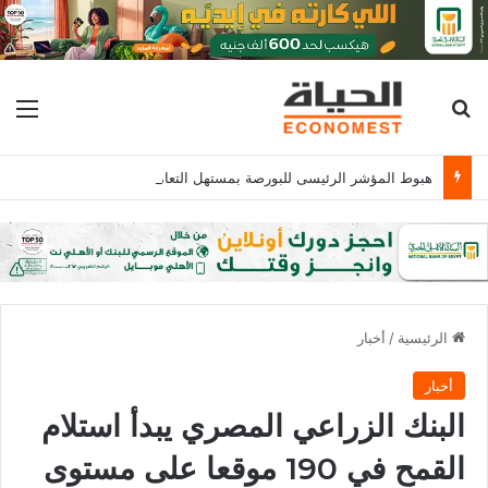
بحث عن
الق
هبوط المؤشر الرئيسى للبورصة بمستهل التعاملات بضغوط تراجع أسهم قيادية
الرئيسية
/
أخبار
أخبار
البنك الزراعي المصري يبدأ استلام
القمح في 190 موقعا على مستوى