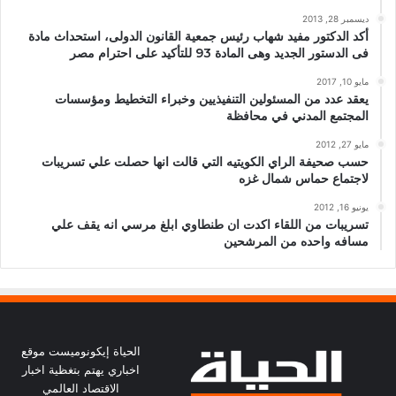
ديسمبر 28, 2013
أكد الدكتور مفيد شهاب رئيس جمعية القانون الدولى، استحداث مادة
فى الدستور الجديد وهى المادة 93 للتأكيد على احترام مصر
مايو 10, 2017
يعقد عدد من المسئولين التنفيذيين وخبراء التخطيط ومؤسسات
المجتمع المدني في محافظة
مايو 27, 2012
حسب صحيفة الراي الكويتيه التي قالت انها حصلت علي تسريبات
لاجتماع حماس شمال غزه
يونيو 16, 2012
تسريبات من اللقاء اكدت ان طنطاوي ابلغ مرسي انه يقف علي
مسافه واحده من المرشحين
الحياة إيكونوميست موقع
اخباري يهتم بتغظية اخبار
الاقتصاد العالمي