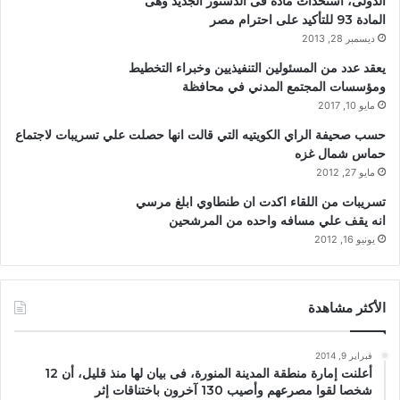
الدولى، استحداث مادة فى الدستور الجديد وهى
المادة 93 للتأكيد على احترام مصر
ديسمبر 28, 2013
يعقد عدد من المسئولين التنفيذيين وخبراء التخطيط
ومؤسسات المجتمع المدني في محافظة
مايو 10, 2017
حسب صحيفة الراي الكويتيه التي قالت انها حصلت علي تسريبات لاجتماع
حماس شمال غزه
مايو 27, 2012
تسريبات من اللقاء اكدت ان طنطاوي ابلغ مرسي
انه يقف علي مسافه واحده من المرشحين
يونيو 16, 2012
الأكثر مشاهدة
فبراير 9, 2014
أعلنت إمارة منطقة المدينة المنورة، فى بيان لها منذ قليل، أن 12
شخصا لقوا مصرعهم وأصيب 130 آخرون باختناقات إثر