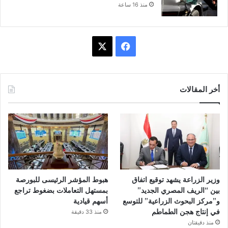
منذ 16 ساعة
ف
X
ي
س
أخر المقالات
ب
و
ك
وزير الزراعة يشهد توقيع اتفاق
هبوط المؤشر الرئيسى للبورصة
بين “الريف المصري الجديد”
بمستهل التعاملات بضغوط تراجع
و”مركز البحوث الزراعية” للتوسع
أسهم قيادية
في إنتاج هجن الطماطم
منذ 33 دقيقة
منذ دقيقتان