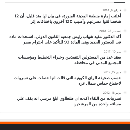
فبراير 9, 2014
أعلنت إمارة منطقة المدينة المنورة، فى بيان لها منذ قليل، أن 12
شخصا لقوا مصرعهم وأصيب 130 آخرون باختناقات إثر
ديسمبر 28, 2013
أكد الدكتور مفيد شهاب رئيس جمعية القانون الدولى، استحداث مادة
فى الدستور الجديد وهى المادة 93 للتأكيد على احترام مصر
مايو 10, 2017
يعقد عدد من المسئولين التنفيذيين وخبراء التخطيط ومؤسسات
المجتمع المدني في محافظة
مايو 27, 2012
حسب صحيفة الراي الكويتيه التي قالت انها حصلت علي تسريبات
لاجتماع حماس شمال غزه
يونيو 16, 2012
تسريبات من اللقاء اكدت ان طنطاوي ابلغ مرسي انه يقف علي
مسافه واحده من المرشحين