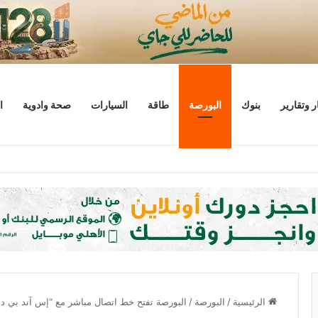
ر وتقارير
بنوك
البورصة
طاقة
السيارات
صحة وادوية
ا
ليار دولار
الرئيسية
/
البورصة
/
البورصة تفتح خط اتصال مباشر مع “إس آند بي دا