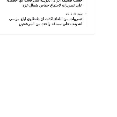
حسب صحيفة الراي الكويتيه التي قالت انها حصلت
علي تسريبات لاجتماع حماس شمال غزه
يونيو 16, 2012
تسريبات من اللقاء اكدت ان طنطاوي ابلغ مرسي
انه يقف علي مسافه واحده من المرشحين