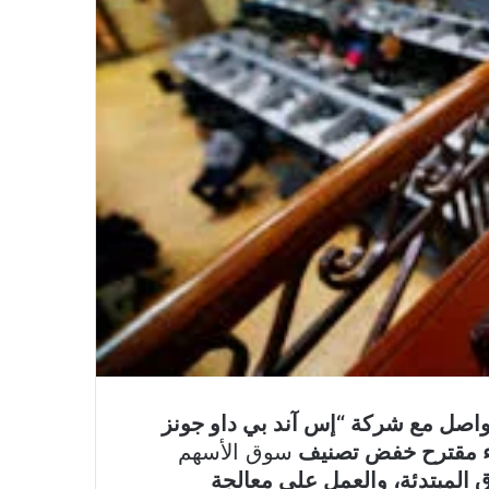
واصل مع شركة “إس آند بي داو جونز
اء مقترح خفض تصنيف
سوق الأسهم
ق المبتدئة، والعمل على معالجة