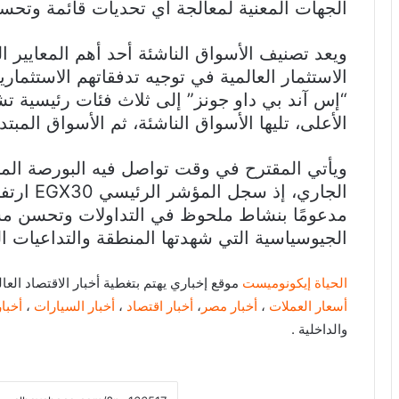
الجهات المعنية لمعالجة أي تحديات قائمة وتحسين
ويعد تصنيف الأسواق الناشئة أحد أهم المعايير ا
الاستثمار العالمية في توجيه تدفقاتهم الاستث
“إس آند بي داو جونز” إلى ثلاث فئات رئيسية ت
الأعلى، تليها الأسواق الناشئة، ثم الأسواق المبتدئ
ويأتي المقترح في وقت تواصل فيه البورصة المص
مدعومًا بنشاط ملحوظ في التداولات وتحسن مست
الجيوسياسية التي شهدتها المنطقة والتداعيات ال
الحياة إيكونوميست
موقع إخباري يهتم بتغطية أخبار الاقتصاد ال
أسعار العملات
،
أخبار مصر
،
أخبار اقتصاد
،
أخبار السيارات
،
أخبار
والداخلية .