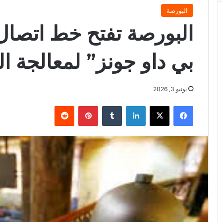
البورصة
البورصة تفتح خط اتصال
بي داو جونز” لمعالجة ا
يونيو 3, 2026
فيسبوك
X
لينكدإن
بينتيريست