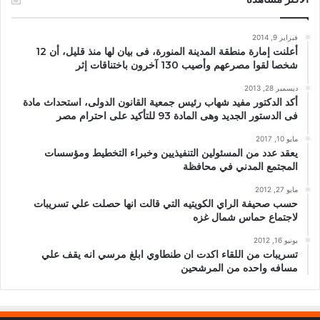
فبراير 9, 2014
أعلنت إمارة منطقة المدينة المنورة، فى بيان لها منذ قليل، أن 12
شخصا لقوا مصرعهم وأصيب 130 آخرون باختناقات إثر
ديسمبر 28, 2013
أكد الدكتور مفيد شهاب رئيس جمعية القانون الدولى، استحداث مادة
فى الدستور الجديد وهى المادة 93 للتأكيد على احترام مصر
مايو 10, 2017
يعقد عدد من المسئولين التنفيذيين وخبراء التخطيط ومؤسسات
المجتمع المدني في محافظة
مايو 27, 2012
حسب صحيفة الراي الكويتيه التي قالت انها حصلت علي تسريبات
لاجتماع حماس شمال غزه
يونيو 16, 2012
تسريبات من اللقاء اكدت ان طنطاوي ابلغ مرسي انه يقف علي
مسافه واحده من المرشحين