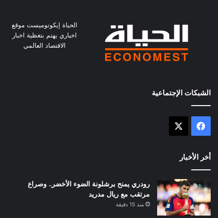
الحياة إيكونوميست موقع
اخباري يهتم بتغظية اخبار
الاقتصاد العالمي
الشبكات الإجتماعية
X
فيسبوك
أخر الأخبار
رودري يمنح برشلونة الضوء الأخضر.. وصراع
مرتقب مع ريال مدريد
منذ 15 دقيقة