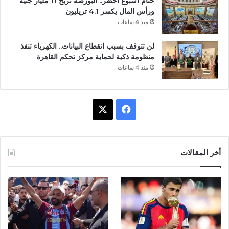
ختام أسبوع أخضر.. البورصة تربح 11 مليار جنيه
ورأس المال يكسر 4.1 تريليون
منذ 4 ساعات
لن تتوقف بسبب انقطاع البيانات.. الكهرباء تنفذ
منظومة ذكية لحماية مركز تحكم القاهرة
منذ 4 ساعات
ف
X
ي
س
أخر المقالات
ب
و
ك