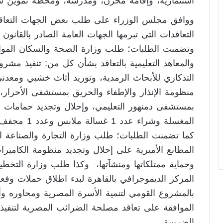
استثمارية، وإقامة مخزن، ومدرسة، ومحطة تموين س
التعاقدات التي تبرمها الجهات العامة الصادر بالقانون رقم 182 لسنة
وتضمنت الطلبات؛ طلب وزارة الصحة والسكان الموافق
والمعاهد التعليمية بالتعاقد بشأن كل من: تنفيذ مشر
التذكاري للأبحاث الرمدية، وتوريد أثاث خشبي ومعدني
بمستشفى دمنهور التعليمي، وإحلال وتجديد حمامات م
المغسلة وشراء عدد 1 غسالة ملابس وعدد 1 مجفف لصالح مستشفى المبرة.
كما تضمنت الطلبات؛ طلب وزارة التجارة والصناعة الم
المطابع الأميرية على إحلال وتجديد منظومة الكاميرات 
وحماية ممتلكاتها ومنشآتها، وكذا طلب وزارة التخطيط 
المركز الديموجرافي بالقاهرة لبدء اطلاق حملات وف
بالمشروع القومي لتنمية الأسرة المصرية ومحاوره وأه
الموافقة على تعاقد مصلحة الضرائب المصرية لتنفيذ أ
الضريبية.