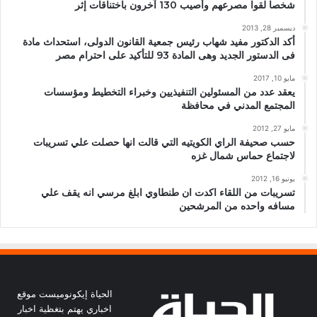
شخصا لقوا مصرعهم وأصيب 130 آخرون باختناقات إثر
ديسمبر 28, 2013
أكد الدكتور مفيد شهاب رئيس جمعية القانون الدولى، استحداث مادة
فى الدستور الجديد وهى المادة 93 للتأكيد على احترام مصر
مايو 10, 2017
يعقد عدد من المسئولين التنفيذيين وخبراء التخطيط ومؤسسات
المجتمع المدني في محافظة
مايو 27, 2012
حسب صحيفة الراي الكويتيه التي قالت انها حصلت علي تسريبات
لاجتماع حماس شمال غزه
يونيو 16, 2012
تسريبات من اللقاء اكدت ان طنطاوي ابلغ مرسي انه يقف علي
مسافه واحده من المرشحين
الحياة إيكونوميست موقع
اخباري يهتم بتغظية اخبار