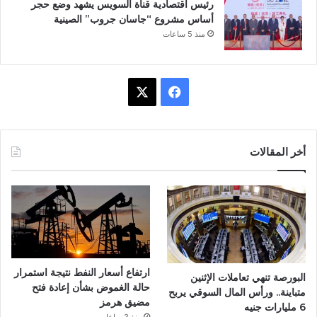
رئيس اقتصادية قناة السويس يشهد وضع حجر
أساس مشروع “جاسان جروب” الصينية
منذ 5 ساعات
ف
X
ي
س
أخر المقالات
ب
و
ك
ارتفاع أسعار النفط نتيجة استمرار
البورصة تنهي تعاملات الإثنين
حالة الغموض بشأن إعادة فتح
متباينة.. ورأس المال السوقي يربح
مضيق هرمز
6 مليارات جنيه