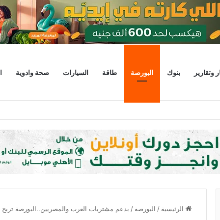
ر وتقارير
بنوك
البورصة
طاقة
السيارات
صحة وادوية
ا
 يبحثان خطة الاستثمارات العامة وتعزيز الشراكات وتوفير التمويلات المبتكرة للمشر
الرئيسية
/
البورصة
/
بدعم مشتريات العرب والمصريين..البورصة تربح 31 مليار جنيه في ختام الإثنين