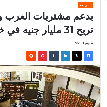
البورصة
بدعم مشتريات العرب وا
تربح 31 مليار جنيه في ختام الإثنين
يونيو 1, 2026
فيسبوك
X
لينكدإن
بينتيريست