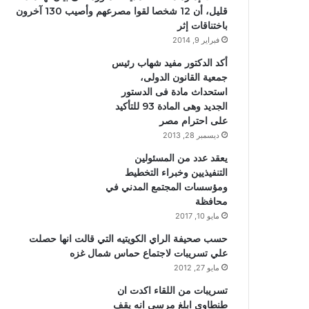
قليل، أن 12 شخصا لقوا مصرعهم وأصيب 130 آخرون
باختناقات إثر
فبراير 9, 2014
أكد الدكتور مفيد شهاب رئيس
جمعية القانون الدولى،
استحداث مادة فى الدستور
الجديد وهى المادة 93 للتأكيد
على احترام مصر
ديسمبر 28, 2013
يعقد عدد من المسئولين
التنفيذيين وخبراء التخطيط
ومؤسسات المجتمع المدني في
محافظة
مايو 10, 2017
حسب صحيفة الراي الكويتيه التي قالت انها حصلت
علي تسريبات لاجتماع حماس شمال غزه
مايو 27, 2012
تسريبات من اللقاء اكدت ان
طنطاوي ابلغ مرسي انه يقف