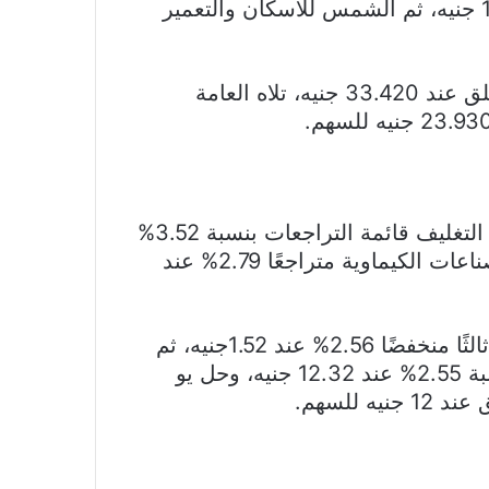
سهم إعمار مصر للتنمية مرتفعًا 12.19% إلى 11.7 جنيه، ثم الشمس للاسكان والتعمير
وجاء سهم مصر للفنادق رابعًا مرتفعًا 9.22% ليغلق عند 33.420 جنيه، تلاه العامة
على الجانب الآخر تصدر سهم الاهرام للطباعة و التغليف قائمة التراجعات بنسبة 3.52%
ليغلق عند 12.07 جنيها، تلاه ابوقير للاسمدة والصناعات الكيماوية متراجعًا 2.79% عند
وجاء سهم جو جرين للاستثمار الزراعى والتنمية ثالثًا منخفضًا 2.56% عند 1.52جنيه، ثم
سى اى كابيتال القابضة للاستثمارات المالية بنسبة 2.55% عند 12.32 جنيه، وحل يو