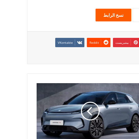
نسخ الرابط
بينتيريست