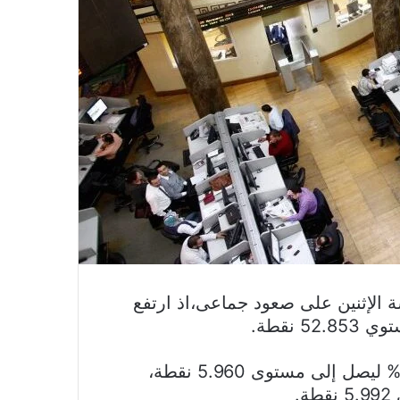
الإثنين على صعود جماعى،اذ ارتفع
فيما ارتفع مؤشر الشريعة الإسلامية بنسبة 1.24% ليصل إلى مستوى 5.960 نقطة،