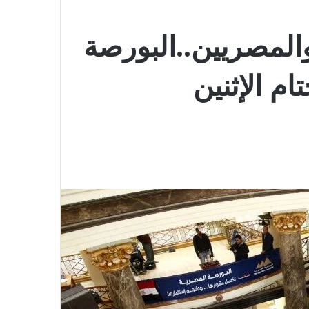
لمصريين..البورصة