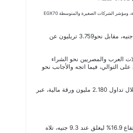
فيما صعد مؤشر EGX100 بنسبة 2.09% ليصل إلى 20.906 نقطة، ومؤشر الشركات الصغيرة والمتوسطة EGX70
وسجل رأس المال السوقي نحو 3.790 تريليون جنيه، مقابل نحو3.759 تريليون عن
لات العرب والمصريين نحو الشراء
23. مليون جنيه و 515.371 مليون على التوالي، فيما اتجه والأجانب نحو
وسجلت قيمة التداولات 9.116 مليار جنيه، من خلال تداول 2.180 مليون ورقة مالية، عبر
تصدر سهم العربية للمحابس قائمة الرابحين بارتفاع 16.9% ليغلق عند 9.3 جنيه، تلاه