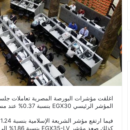
اغلقت مؤشرات البورصة المصرية تعاملات جلسة 
المؤشر الرئيسي EGX30 بنسبة 0.37% عند مستوي 52.853 نقطة.
كذلك صعد مؤشر EGX35-LV بنسبة 1.86% إلى 5.992 نقطة.