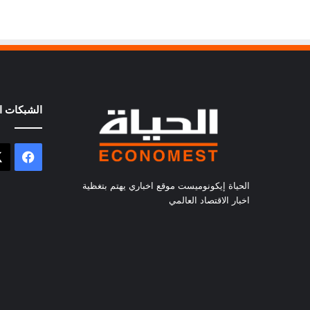
الشبكات ال
فيسب
الحياة إيكونوميست موقع اخباري يهتم بتغظية
اخبار الاقتصاد العالمي