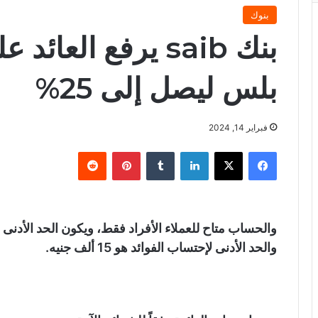
بنوك
بنك saib يرفع ال
بلس ليصل إلى 25%
فبراير 14, 2024
فيسبوك
X
لينكدإن
‏Tumblr
بينتيريست
‏Reddit
والحد الأدنى لإحتساب الفوائد هو 15 ألف جنيه.