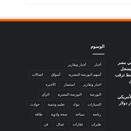
الوسوم
في مصر
أخبار
أخبار وتقارير
يوم.. عيار 21 يسجل
ا وسط ترقب
أسهم البورصة المصرية
أسواق
اتصالات
ق
اخبار وتقارير
استثمار
الأخيرة
البورصة
البورصة المصرية
الرأي
لأمريكي
السيارات
بنوك
تعليم وتنمية
حوادث
رياضة
سياحة
صحة وادوية
طاقة
طيران
عقارات
عمال
فن