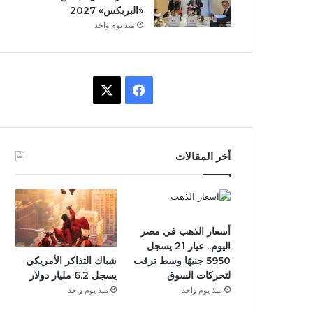
«البريكس» 2027
منذ يوم واحد
ف
X
ي
س
أخر المقالات
ب
و
ك
أسعار الذهب في مصر
اليوم.. عيار 21 يسجل
شباك التذاكر الأمريكي
5950 جنيهًا وسط ترقب
يسجل 6.2 مليار دولار
لتحركات السوق
منذ يوم واحد
منذ يوم واحد