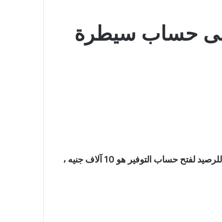
عائد على حساب سيطرة
والحساب متاح للعملاء الأفراد فقط، ويكون الحد الأدنى للرصيد لفتح حساب التوفير هو 10 آلاف جنيه ،