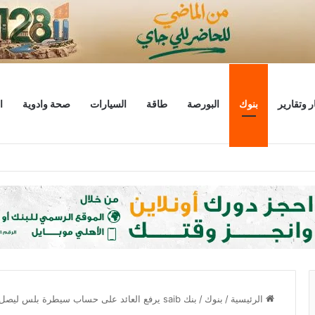
ر وتقارير
بنوك
البورصة
طاقة
السيارات
صحة وادوية
ا
ليار دولار
الرئيسية
/
بنوك
/
بنك saib يرفع العائد على حساب سيطرة بلس ليصل إلى 25%