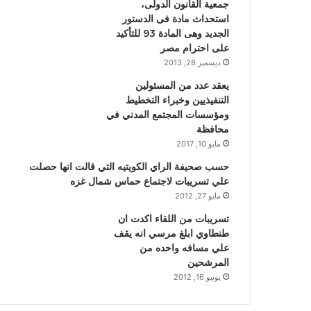
جمعية القانون الدولى،
استحداث مادة فى الدستور
الجديد وهى المادة 93 للتأكيد
على احترام مصر
ديسمبر 28, 2013
يعقد عدد من المسئولين
التنفيذيين وخبراء التخطيط
ومؤسسات المجتمع المدني في
محافظة
مايو 10, 2017
حسب صحيفة الراي الكويتيه التي قالت انها حصلت
علي تسريبات لاجتماع حماس شمال غزه
مايو 27, 2012
تسريبات من اللقاء اكدت ان
طنطاوي ابلغ مرسي انه يقف
علي مسافه واحده من
المرشحين
يونيو 16, 2012