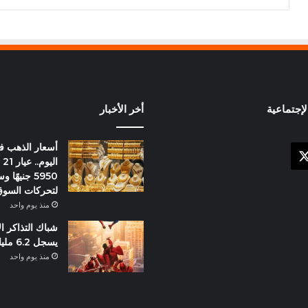
إجتماعية
أخر الأخبار
أسعار الذهب 
X
وك
ال
5950 جنيهً
لتحركات السو
منذ يوم واحد
شباك التذاكر ا
يسجل 6.2 مليار دولار
منذ يوم واحد