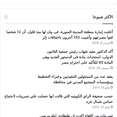
الأكثر شيوعا
أعلنت إمارة منطقة المدينة المنورة، فى بيان لها منذ قليل، أن 12 شخصا
لقوا مصرعهم وأصيب 130 آخرون باختناقات إثر
فبراير 9, 2014
أكد الدكتور مفيد شهاب رئيس جمعية القانون
الدولى، استحداث مادة فى الدستور الجديد وهى
المادة 93 للتأكيد على احترام مصر
ديسمبر 28, 2013
يعقد عدد من المسئولين التنفيذيين وخبراء التخطيط
ومؤسسات المجتمع المدني في محافظة
مايو 10, 2017
حسب صحيفة الراي الكويتيه التي قالت انها حصلت علي تسريبات لاجتماع
حماس شمال غزه
مايو 27, 2012
تسريبات من اللقاء اكدت ان طنطاوي ابلغ مرسي