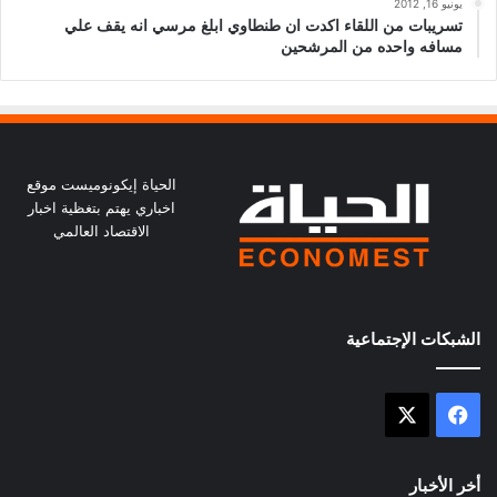
يونيو 16, 2012
تسريبات من اللقاء اكدت ان طنطاوي ابلغ مرسي انه يقف علي
مسافه واحده من المرشحين
الحياة إيكونوميست موقع
اخباري يهتم بتغظية اخبار
الاقتصاد العالمي
الشبكات الإجتماعية
X
فيسبوك
أخر الأخبار