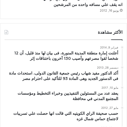
انه يقف علي مسافه واحده من المرشحين
يونيو 16, 2012
الأكثر مشاهدة
فبراير 9, 2014
أعلنت إمارة منطقة المدينة المنورة، فى بيان لها منذ قليل، أن 12
شخصا لقوا مصرعهم وأصيب 130 آخرون باختناقات إثر
ديسمبر 28, 2013
أكد الدكتور مفيد شهاب رئيس جمعية القانون الدولى، استحداث مادة
فى الدستور الجديد وهى المادة 93 للتأكيد على احترام مصر
مايو 10, 2017
يعقد عدد من المسئولين التنفيذيين وخبراء التخطيط ومؤسسات
المجتمع المدني في محافظة
مايو 27, 2012
حسب صحيفة الراي الكويتيه التي قالت انها حصلت علي تسريبات
لاجتماع حماس شمال غزه