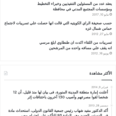
يعقد عدد من المسئولين التنفيذيين وخبراء التخطيط
ومؤسسات المجتمع المدني في محافظة
مايو 10, 2017
حسب صحيفة الراي الكويتيه التي قالت انها حصلت علي تسريبات لاجتماع
حماس شمال غزه
مايو 27, 2012
تسريبات من اللقاء اكدت ان طنطاوي ابلغ مرسي
انه يقف علي مسافه واحده من المرشحين
يونيو 16, 2012
الأكثر مشاهدة
فبراير 9, 2014
أعلنت إمارة منطقة المدينة المنورة، فى بيان لها منذ قليل، أن 12
شخصا لقوا مصرعهم وأصيب 130 آخرون باختناقات إثر
ديسمبر 28, 2013
أكد الدكتور مفيد شهاب رئيس جمعية القانون الدولى، استحداث مادة
فى الدستور الجديد وهى المادة 93 للتأكيد على احترام مصر