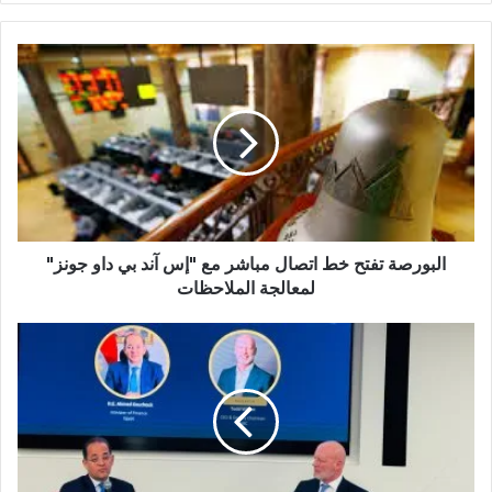
البورصة تفتح خط اتصال مباشر مع "إس آند بي داو جونز"
لمعالجة الملاحظات