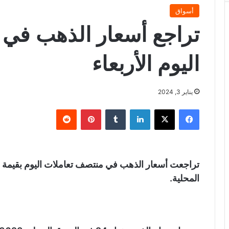
أسواق
تراجع أسعار الذهب في 
اليوم الأربعاء
يناير 3, 2024
فيسبوك
X
لينكدإن
‏Tumblr
بينتيريست
‏Reddit
المحلية.