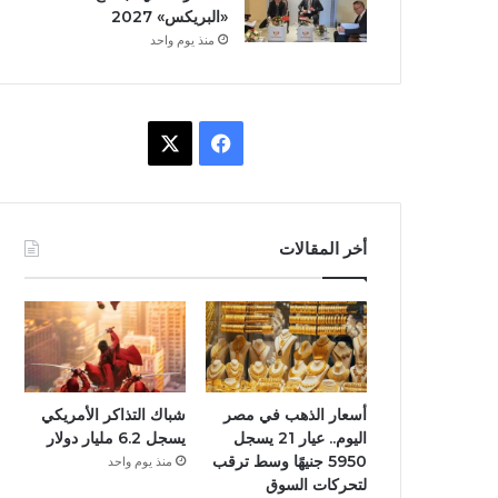
«البريكس» 2027
منذ يوم واحد
ف
X
ي
س
أخر المقالات
ب
و
ك
أسعار الذهب في مصر
شباك التذاكر الأمريكي
اليوم.. عيار 21 يسجل
يسجل 6.2 مليار دولار
5950 جنيهًا وسط ترقب
منذ يوم واحد
لتحركات السوق