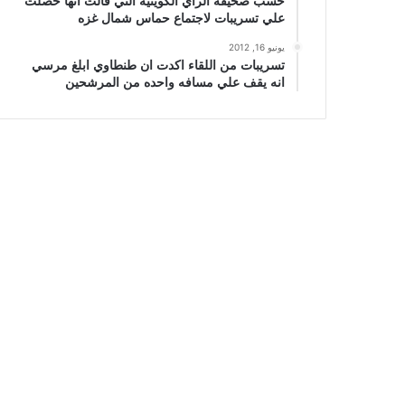
حسب صحيفة الراي الكويتيه التي قالت انها حصلت
علي تسريبات لاجتماع حماس شمال غزه
يونيو 16, 2012
تسريبات من اللقاء اكدت ان طنطاوي ابلغ مرسي
انه يقف علي مسافه واحده من المرشحين