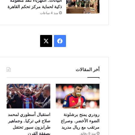
البيانات.. الكهرباء تنفذ منظومة
ذكية لحماية مركز تحكم القاهرة
منذ 4 ساعات
ف
X
ي
س
أخر المقالات
ب
و
ك
رودري يمنح برشلونة
استقبال أسطوري لمحمد
الضوء الأخضر.. وصراع
صلاح في تركيا.. وجماهير
مرتقب مع ريال مدريد
طرابزون سبور تحتفل
بصفقة القرن
منذ 9 دقائق