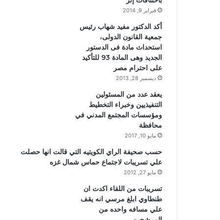
باختناقات إثر
فبراير 9, 2014
أكد الدكتور مفيد شهاب رئيس
جمعية القانون الدولى،
استحداث مادة فى الدستور
الجديد وهى المادة 93 للتأكيد
على احترام مصر
ديسمبر 28, 2013
يعقد عدد من المسئولين
التنفيذيين وخبراء التخطيط
ومؤسسات المجتمع المدني في
محافظة
مايو 10, 2017
حسب صحيفة الراي الكويتيه التي قالت انها حصلت
علي تسريبات لاجتماع حماس شمال غزه
مايو 27, 2012
تسريبات من اللقاء اكدت ان
طنطاوي ابلغ مرسي انه يقف
علي مسافه واحده من
المرشحين