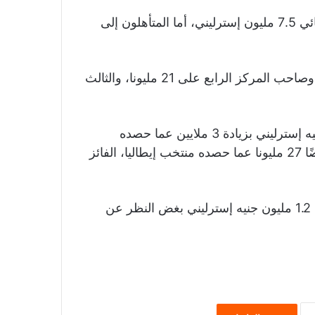
ويتسلم كل منتخب ينجح في التأهل إلى الدور ثمن النهائي 7.5 مليون إسترليني، أما المتأهلون إلى
فيما يحصل المتأهل إلى الدور نصف النهائي 14 مليونا، وصاحب المركز الرابع على 21 مليونا، والثالث
بينما يحصل الفائز بلقب كأس العالم على 35 مليون جنيه إسترليني بزيادة 3 ملايين عما حصده
منتخب فرنسا بعد فوزه بلقب نسخة 2018، وبزيادة أيضًا 27 مليونا عما حصده منتخب إيطاليا، الفائز
يذكر أن كل منتخب مشارك في البطولة سيحصل على 1.2 مليون جنيه إسترليني بغض النظر عن