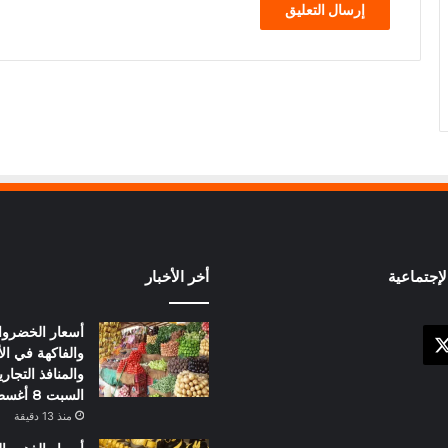
إجتماعية
أخر الأخبار
أسعار الخضرو
X
وك
والفاكهة في ال
والمنافذ التجاري
السبت 8 أغسطس
منذ 13 دقيقة