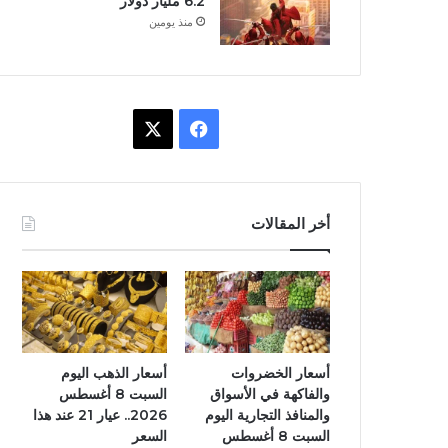
6.2 مليار دولار
منذ يومين
ف
X
ي
س
أخر المقالات
ب
و
ك
أسعار الخضروات
أسعار الذهب اليوم
والفاكهة في الأسواق
السبت 8 أغسطس
والمنافذ التجارية اليوم
2026.. عيار 21 عند هذا
السبت 8 أغسطس
السعر