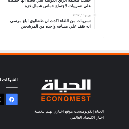
حسب صحيفة الراي الكويتيه التي قالت انها حصلت
علي تسريبات لاجتماع حماس شمال غزه
يونيو 16, 2012
تسريبات من اللقاء اكدت ان طنطاوي ابلغ مرسي
انه يقف علي مسافه واحده من المرشحين
الشبكات ال
فيسب
الحياة إيكونوميست موقع اخباري يهتم بتغظية
اخبار الاقتصاد العالمي