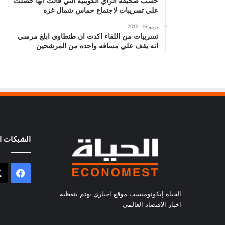
حسب صحيفة الراي الكويتيه التي قالت انها حصلت
علي تسريبات لاجتماع حماس شمال غزه
يونيو 16, 2012
تسريبات من اللقاء اكدت ان طنطاوي ابلغ مرسي
انه يقف علي مسافه واحده من المرشحين
الشبكات ال
فيسب
الحياة إيكونوميست موقع اخباري يهتم بتغظية
اخبار الاقتصاد العالمي