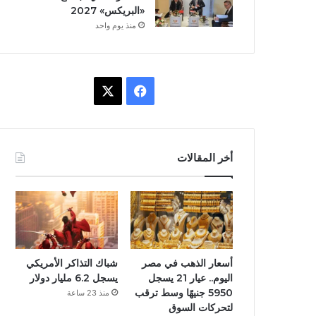
«البريكس» 2027
منذ يوم واحد
ف
X
ي
س
أخر المقالات
ب
و
ك
أسعار الذهب في مصر
شباك التذاكر الأمريكي
اليوم.. عيار 21 يسجل
يسجل 6.2 مليار دولار
5950 جنيهًا وسط ترقب
منذ 23 ساعة
لتحركات السوق