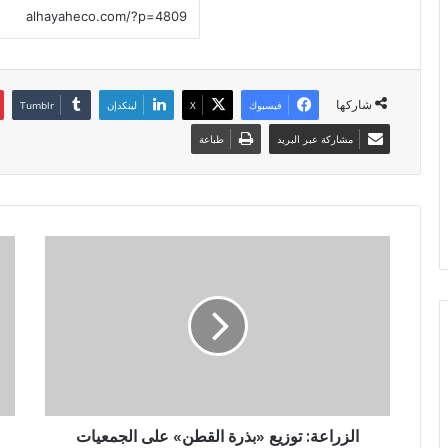
شاركها
فيسبوك
X
لينكدإن
مشاركة عبر البريد
طباعة
الزراعة: توزيع «بذرة القطن» على الجمعيات