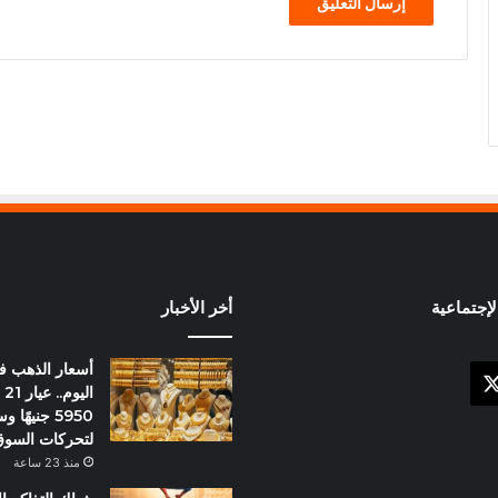
إجتماعية
أخر الأخبار
أسعار الذهب 
X
وك
ال
5950 جنيهً
لتحركات السو
منذ 23 ساعة