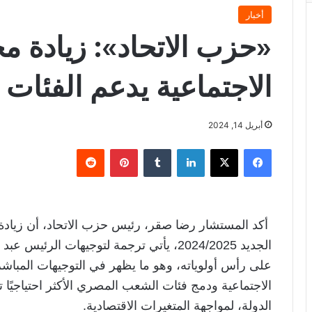
أخبار
«حزب الاتحاد»: زيادة 
الاجتماعية يدعم الفئات
أبريل 14, 2024
فيسبوك
X
لينكدإن
‏Tumblr
بينتيريست
‏Reddit
أكد
المستشار رضا صقر
، رئيس حزب الاتحاد، أن زيادة
الجديد 2024/2025، يأتي ترجمة لتوجيهات ا
على رأس أولوياته، وهو ما يظهر في التوجيهات المباشر
الاجتماعية ودمج فئات الشعب المصري الأكثر احتياجيًا 
الدولة، لمواجهة المتغيرات الاقتصادية.