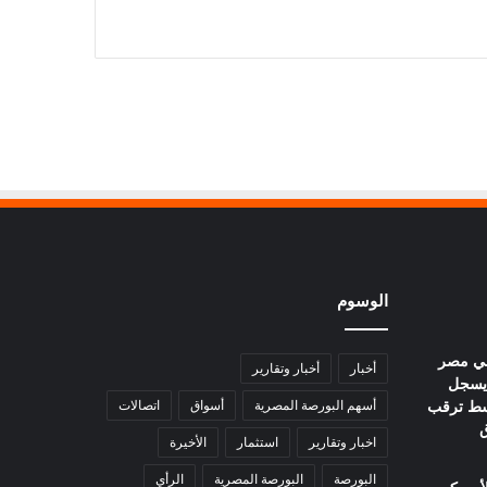
الوسوم
في مصر
أخبار
أخبار وتقارير
يوم.. عيار 21 يسجل
ا وسط ترقب
أسهم البورصة المصرية
أسواق
اتصالات
ق
اخبار وتقارير
استثمار
الأخيرة
البورصة
البورصة المصرية
الرأي