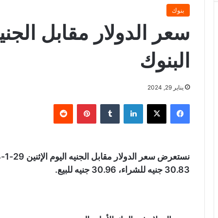
بنوك
سعر الدولار مقابل الجني
البنوك
يناير 29, 2024
فيسبوك
X
لينكدإن
‏Tumblr
بينتيريست
‏Reddit
30.83 جنيه للشراء، 30.96 جنيه للبيع.