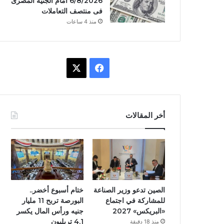
6/8/2026 أمام الجنيه المصرى
فى منتصف التعاملات
منذ 4 ساعات
ف
X
ي
س
أخر المقالات
ب
و
ك
الصين تدعو وزير الصناعة
ختام أسبوع أخضر..
للمشاركة في اجتماع
البورصة تربح 11 مليار
«البريكس» 2027
جنيه ورأس المال يكسر
4.1 تريليون
منذ 18 دقيقة