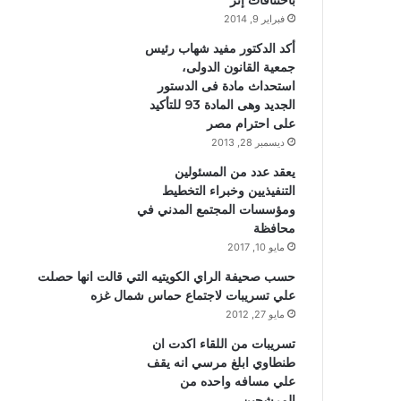
باختناقات إثر
فبراير 9, 2014
أكد الدكتور مفيد شهاب رئيس
جمعية القانون الدولى،
استحداث مادة فى الدستور
الجديد وهى المادة 93 للتأكيد
على احترام مصر
ديسمبر 28, 2013
يعقد عدد من المسئولين
التنفيذيين وخبراء التخطيط
ومؤسسات المجتمع المدني في
محافظة
مايو 10, 2017
حسب صحيفة الراي الكويتيه التي قالت انها حصلت
علي تسريبات لاجتماع حماس شمال غزه
مايو 27, 2012
تسريبات من اللقاء اكدت ان
طنطاوي ابلغ مرسي انه يقف
علي مسافه واحده من
المرشحين