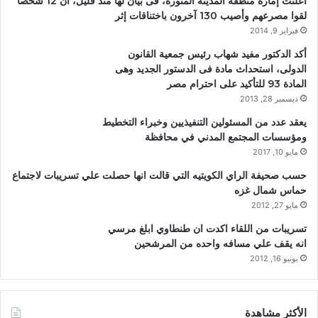
أعلنت إمارة منطقة المدينة المنورة، فى بيان لها منذ قليل، أن 12 شخصا
لقوا مصرعهم وأصيب 130 آخرون باختناقات إثر
فبراير 9, 2014
أكد الدكتور مفيد شهاب رئيس جمعية القانون
الدولى، استحداث مادة فى الدستور الجديد وهى
المادة 93 للتأكيد على احترام مصر
ديسمبر 28, 2013
يعقد عدد من المسئولين التنفيذيين وخبراء التخطيط
ومؤسسات المجتمع المدني في محافظة
مايو 10, 2017
حسب صحيفة الراي الكويتيه التي قالت انها حصلت علي تسريبات لاجتماع
حماس شمال غزه
مايو 27, 2012
تسريبات من اللقاء اكدت ان طنطاوي ابلغ مرسي
انه يقف علي مسافه واحده من المرشحين
يونيو 16, 2012
الأكثر مشاهدة