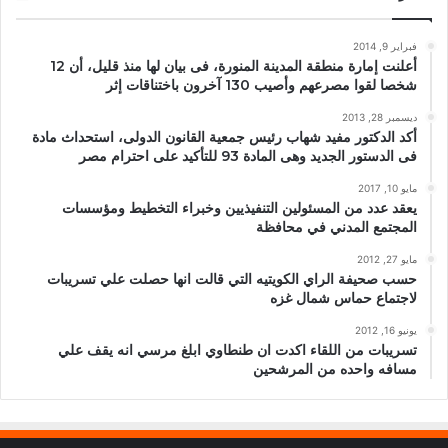
فبراير 9, 2014
أعلنت إمارة منطقة المدينة المنورة، فى بيان لها منذ قليل، أن 12
شخصا لقوا مصرعهم وأصيب 130 آخرون باختناقات إثر
ديسمبر 28, 2013
أكد الدكتور مفيد شهاب رئيس جمعية القانون الدولى، استحداث مادة
فى الدستور الجديد وهى المادة 93 للتأكيد على احترام مصر
مايو 10, 2017
يعقد عدد من المسئولين التنفيذيين وخبراء التخطيط ومؤسسات
المجتمع المدني في محافظة
مايو 27, 2012
حسب صحيفة الراي الكويتيه التي قالت انها حصلت علي تسريبات
لاجتماع حماس شمال غزه
يونيو 16, 2012
تسريبات من اللقاء اكدت ان طنطاوي ابلغ مرسي انه يقف علي
مسافه واحده من المرشحين