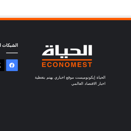
الشبكات ال
فيسب
الحياة إيكونوميست موقع اخباري يهتم بتغظية
اخبار الاقتصاد العالمي