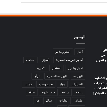
الوسوم
ثان
أخبار
أخبار وتقارير
 فى
ع لتعزيز
أسهم البورصة المصرية
أسواق
اتصالات
اخبار وتقارير
استثمار
الأخيرة
البورصة
البورصة المصرية
الرأي
 والتخطيط
ستثمارات
السيارات
بنوك
تعليم وتنمية
حوادث
الشراكات
رياضة
سياحة
صحة وادوية
طاقة
ت المبتكرة
طيران
عقارات
عمال
فن