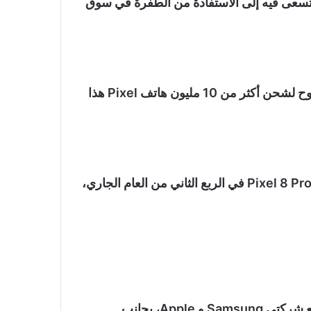
 تسعى فيه إلى الاستفادة من الطفرة في سوق
ومن المقرر أن يدعم هذا التحول مستهدف جوجل الطموح لشحن أكثر من 10 مليون هاتف Pixel هذا
كما أشار التقرير أيضاً إلى أن جوجل ستبدأ تصنيع هاتف Pixel 8 Pro في الربع الثاني من العام الجاري،
ووفقاً لتلك الخطة، فإنه من المقرر أن تتنافس جوجل مع شركتي Samsung و Apple، بجانب