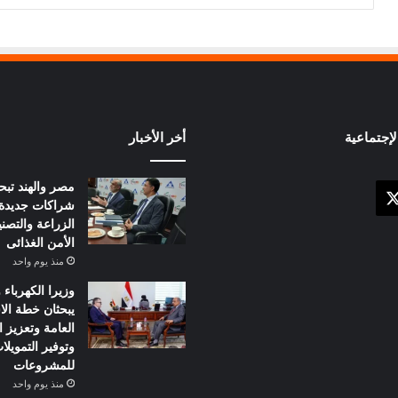
إجتماعية
أخر الأخبار
مصر والهند تبح
X
وك
شراكات جديدة
الزراعة والتصني
الأمن الغذائى
منذ يوم واحد
وزيرا الكهرباء
يبحثان خطة الا
العامة وتعزيز 
وتوفير التمويلا
للمشروعات
منذ يوم واحد