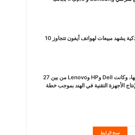
وفي عام 2023، أصبحت الهند خامس سوق للهواتف الذكية يشهد مبيعات لهواتف أيفون تتجاوز 10
وتقدم الهند حوافز للشركات من أجل تأسيس مصانع لديها، وكانت Dell وHP وLenovo من بين 27
اج الأجهزة التقنية في الهند بموجب خطة
نسخ الرابط