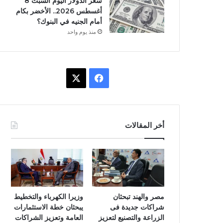
سعر الدولار اليوم السبت 8
أغسطس 2026.. الأخضر بكام
أمام الجنيه في البنوك؟
منذ يوم واحد
ف
X
ي
س
أخر المقالات
ب
و
ك
مصر والهند تبحثان
وزيرا الكهرباء والتخطيط
شراكات جديدة فى
يبحثان خطة الاستثمارات
الزراعة والتصنيع لتعزيز
العامة وتعزيز الشراكات