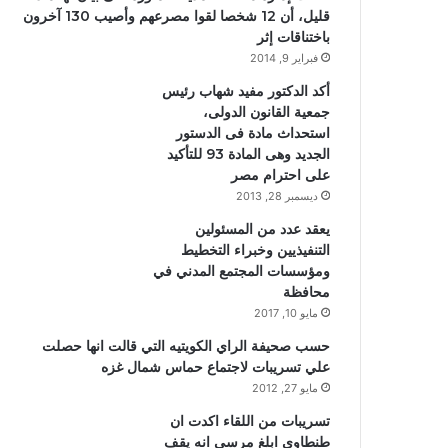
قليل، أن 12 شخصا لقوا مصرعهم وأصيب 130 آخرون
باختناقات إثر
فبراير 9, 2014
أكد الدكتور مفيد شهاب رئيس
جمعية القانون الدولى،
استحداث مادة فى الدستور
الجديد وهى المادة 93 للتأكيد
على احترام مصر
ديسمبر 28, 2013
يعقد عدد من المسئولين
التنفيذيين وخبراء التخطيط
ومؤسسات المجتمع المدني في
محافظة
مايو 10, 2017
حسب صحيفة الراي الكويتيه التي قالت انها حصلت
علي تسريبات لاجتماع حماس شمال غزه
مايو 27, 2012
تسريبات من اللقاء اكدت ان
طنطاوي ابلغ مرسي انه يقف