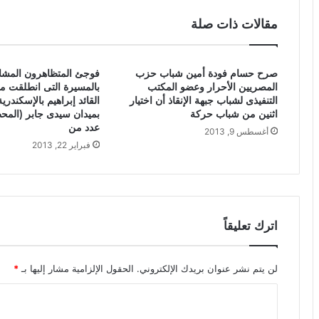
مقالات ذات صلة
صرح حسام فودة أمين شباب حزب
فوجئ المتظاهرون المشا
المصريين الأحرار وعضو المكتب
بالمسيرة التى انطلقت م
التنفيذى لشباب جبهة الإنقاذ أن اختيار
القائد إبراهيم بالإسكندري
اثنين من شباب حركة
بميدان سيدى جابر (المح
عدد من
أغسطس 9, 2013
فبراير 22, 2013
اترك تعليقاً
لن يتم نشر عنوان بريدك الإلكتروني.
الحقول الإلزامية مشار إليها بـ
*
ا
ل