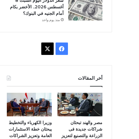
سعر الدولار اليوم السبت 8
أغسطس 2026.. الأخضر بكام
أمام الجنيه في البنوك؟
منذ يوم واحد
ف
X
ي
س
أخر المقالات
ب
و
ك
مصر والهند تبحثان
وزيرا الكهرباء والتخطيط
شراكات جديدة فى
يبحثان خطة الاستثمارات
الزراعة والتصنيع لتعزيز
العامة وتعزيز الشراكات