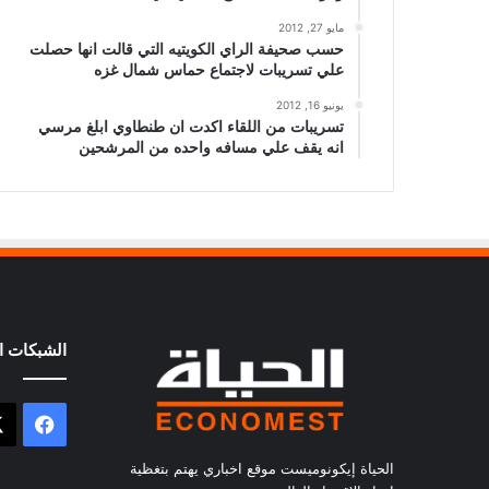
مايو 27, 2012
حسب صحيفة الراي الكويتيه التي قالت انها حصلت
علي تسريبات لاجتماع حماس شمال غزه
يونيو 16, 2012
تسريبات من اللقاء اكدت ان طنطاوي ابلغ مرسي
انه يقف علي مسافه واحده من المرشحين
الشبكات ال
فيسب
الحياة إيكونوميست موقع اخباري يهتم بتغظية