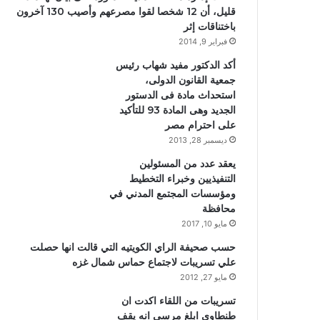
قليل، أن 12 شخصا لقوا مصرعهم وأصيب 130 آخرون
باختناقات إثر
فبراير 9, 2014
أكد الدكتور مفيد شهاب رئيس
جمعية القانون الدولى،
استحداث مادة فى الدستور
الجديد وهى المادة 93 للتأكيد
على احترام مصر
ديسمبر 28, 2013
يعقد عدد من المسئولين
التنفيذيين وخبراء التخطيط
ومؤسسات المجتمع المدني في
محافظة
مايو 10, 2017
حسب صحيفة الراي الكويتيه التي قالت انها حصلت
علي تسريبات لاجتماع حماس شمال غزه
مايو 27, 2012
تسريبات من اللقاء اكدت ان
طنطاوي ابلغ مرسي انه يقف