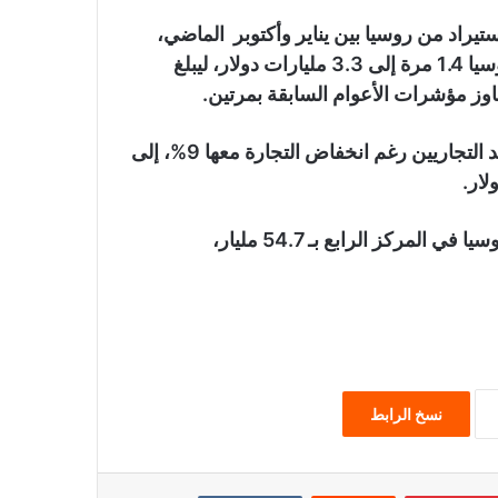
تيراد من روسيا بين يناير وأكتوبر الماضي،
100% إلى 51.4 مليار دولار، فيما زادت صادراتها إلى روسيا 1.4 مرة إلى 3.3 مليارات دولار، ليبلغ
وحافظت الولايات المتحدة على الصدارة بين شركاء الهند التجاريين رغم انخفاض التجارة معها 9%، إلى
وجاءت الإمارات في المركز الثالث بـ64 مليار دولار، وروسيا في المركز الرابع بـ 54.7 مليار،
نسخ الرابط