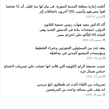
أعلنت إمارة منطقة المدينة المنورة، فى بيان لها منذ قليل، أن 12 شخصا
لقوا مصرعهم وأصيب 130 آخرون باختناقات إثر
فبراير 9, 2014
أكد الدكتور مفيد شهاب رئيس جمعية القانون
الدولى، استحداث مادة فى الدستور الجديد وهى
المادة 93 للتأكيد على احترام مصر
ديسمبر 28, 2013
يعقد عدد من المسئولين التنفيذيين وخبراء التخطيط
ومؤسسات المجتمع المدني في محافظة
مايو 10, 2017
حسب صحيفة الراي الكويتيه التي قالت انها حصلت علي تسريبات لاجتماع
حماس شمال غزه
مايو 27, 2012
تسريبات من اللقاء اكدت ان طنطاوي ابلغ مرسي
انه يقف علي مسافه واحده من المرشحين
يونيو 16, 2012