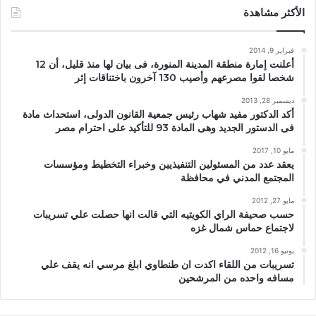
الأكثر مشاهدة
فبراير 9, 2014
أعلنت إمارة منطقة المدينة المنورة، فى بيان لها منذ قليل، أن 12
شخصا لقوا مصرعهم وأصيب 130 آخرون باختناقات إثر
ديسمبر 28, 2013
أكد الدكتور مفيد شهاب رئيس جمعية القانون الدولى، استحداث مادة
فى الدستور الجديد وهى المادة 93 للتأكيد على احترام مصر
مايو 10, 2017
يعقد عدد من المسئولين التنفيذيين وخبراء التخطيط ومؤسسات
المجتمع المدني في محافظة
مايو 27, 2012
حسب صحيفة الراي الكويتيه التي قالت انها حصلت علي تسريبات
لاجتماع حماس شمال غزه
يونيو 16, 2012
تسريبات من اللقاء اكدت ان طنطاوي ابلغ مرسي انه يقف علي
مسافه واحده من المرشحين