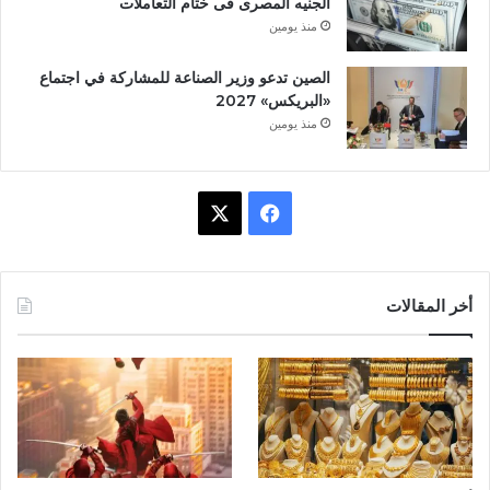
الجنيه المصرى فى ختام التعاملات
منذ يومين
الصين تدعو وزير الصناعة للمشاركة في اجتماع
«البريكس» 2027
منذ يومين
ف
X
ي
س
أخر المقالات
ب
و
ك