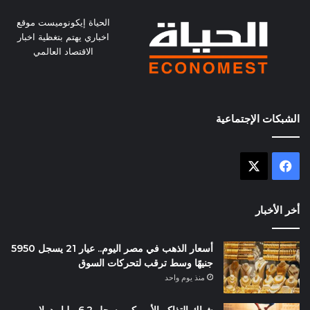
الحياة إيكونوميست موقع
اخباري يهتم بتغظية اخبار
الاقتصاد العالمي
الشبكات الإجتماعية
X
فيسبوك
أخر الأخبار
أسعار الذهب في مصر اليوم.. عيار 21 يسجل 5950
جنيهًا وسط ترقب لتحركات السوق
منذ يوم واحد