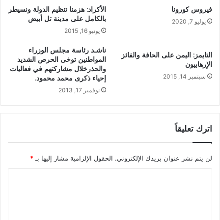
فيروس كورونا
الأكراد: هزمنا تنظيم الدولة ونسيطر
بالكامل على مدينة تل أبيض
يوليو 7, 2020
يونيو 16, 2015
ناشـد رئاسة مجلس الوزراء
التايمز: اليمن على الحافة والفائز
المواطنين توخى الحرص الشديد
الإرهابيون
والحذرخلال مشاركتهم في فعاليات
سبتمبر 14, 2015
إحياء ذكرى محمد محمود.
نوفمبر 17, 2013
اترك تعليقاً
لن يتم نشر عنوان بريدك الإلكتروني.
الحقول الإلزامية مشار إليها بـ
*
ا
ل
ت