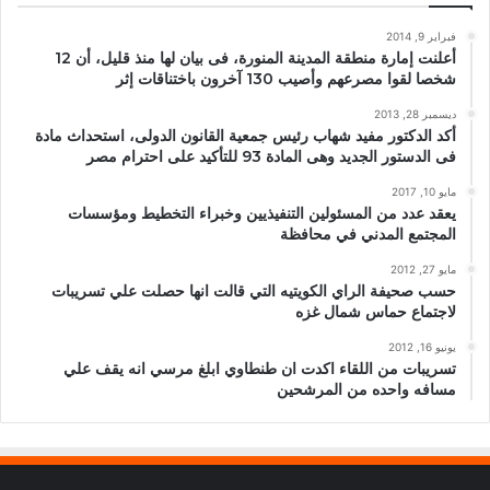
فبراير 9, 2014
أعلنت إمارة منطقة المدينة المنورة، فى بيان لها منذ قليل، أن 12
شخصا لقوا مصرعهم وأصيب 130 آخرون باختناقات إثر
ديسمبر 28, 2013
أكد الدكتور مفيد شهاب رئيس جمعية القانون الدولى، استحداث مادة
فى الدستور الجديد وهى المادة 93 للتأكيد على احترام مصر
مايو 10, 2017
يعقد عدد من المسئولين التنفيذيين وخبراء التخطيط ومؤسسات
المجتمع المدني في محافظة
مايو 27, 2012
حسب صحيفة الراي الكويتيه التي قالت انها حصلت علي تسريبات
لاجتماع حماس شمال غزه
يونيو 16, 2012
تسريبات من اللقاء اكدت ان طنطاوي ابلغ مرسي انه يقف علي
مسافه واحده من المرشحين