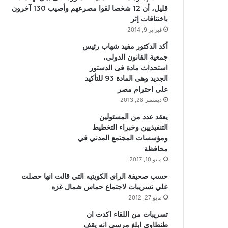
قليل، أن 12 شخصا لقوا مصرعهم وأصيب 130 آخرون
باختناقات إثر
فبراير 9, 2014
أكد الدكتور مفيد شهاب رئيس
جمعية القانون الدولى،
استحداث مادة فى الدستور
الجديد وهى المادة 93 للتأكيد
على احترام مصر
ديسمبر 28, 2013
يعقد عدد من المسئولين
التنفيذيين وخبراء التخطيط
ومؤسسات المجتمع المدني في
محافظة
مايو 10, 2017
حسب صحيفة الراي الكويتيه التي قالت انها حصلت
علي تسريبات لاجتماع حماس شمال غزه
مايو 27, 2012
تسريبات من اللقاء اكدت ان
طنطاوي ابلغ مرسي انه يقف