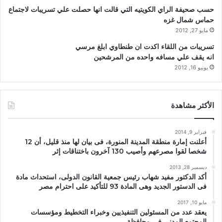
حسب صحيفة الراي الكويتيه التي قالت انها حصلت علي تسريبات لاجتماع
حماس شمال غزه
مايو 27, 2012
تسريبات من اللقاء اكدت ان طنطاوي ابلغ مرسي
انه يقف علي مسافه واحده من المرشحين
يونيو 16, 2012
الأكثر مشاهدة
فبراير 9, 2014
أعلنت إمارة منطقة المدينة المنورة، فى بيان لها منذ قليل، أن 12
شخصا لقوا مصرعهم وأصيب 130 آخرون باختناقات إثر
ديسمبر 28, 2013
أكد الدكتور مفيد شهاب رئيس جمعية القانون الدولى، استحداث مادة
فى الدستور الجديد وهى المادة 93 للتأكيد على احترام مصر
مايو 10, 2017
يعقد عدد من المسئولين التنفيذيين وخبراء التخطيط ومؤسسات
المجتمع المدني في محافظة