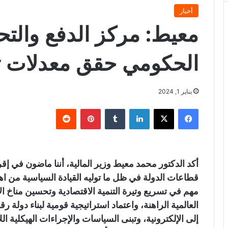
أخبار
معيط: مركز الدفع والتح
الحكومي حقق معدلات ت
يناير 1, 2024
فيسبوك
X
لينكدإن
‏Tumblr
بينتيريست
‏Reddit
أكد الدكتور محمد معيط وزير المالية، أننا ماضون في إ
قطاعات الدولة في ظل ما توليه القيادة السياسية من اهتم
مهم في تسريع وتيرة التنمية الاقتصادية وتحسين مناخ ا
العالمية الراهنة، واعتماد استراتيجية قومية لبناء دولة رق
إلى الإلكترونية، وتبنى السياسات والإجراءات الهيكلية ال