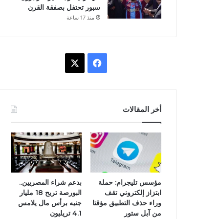
سبور تحتفل بصفقة القرن
منذ 17 ساعة
ف
X
ي
س
أخر المقالات
ب
و
ك
مؤسس تليجرام: حملة
بدعم شراء المصريين..
ابتزاز إلكتروني تقف
البورصة تربح 18 مليار
وراء حذف التطبيق مؤقتا
جنيه برأس مال يلامس
من آبل ستور
4.1 تريليون