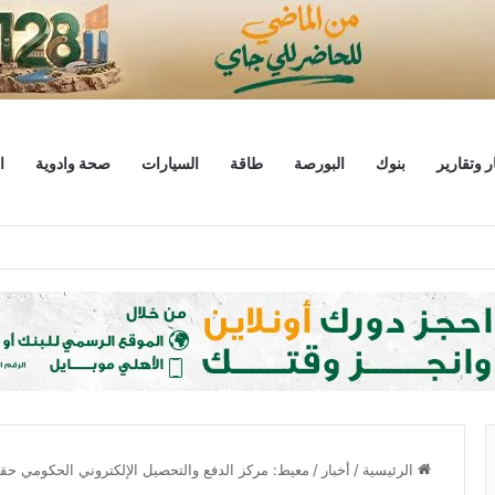
ر وتقارير
بنوك
البورصة
طاقة
السيارات
صحة وادوية
ا
 جنيه برأس مال يلامس 4.1 تريليون
الرئيسية
/
أخبار
/
معيط: مركز الدفع والتحصيل الإلكتروني الحكومي ح