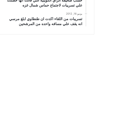
حسب صحيفة الراي الكويتيه التي قالت انها حصلت
علي تسريبات لاجتماع حماس شمال غزه
يونيو 16, 2012
تسريبات من اللقاء اكدت ان طنطاوي ابلغ مرسي
انه يقف علي مسافه واحده من المرشحين