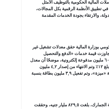
لات المالية الحكومية بالتوظيف الأمثل
ة في تطبيق الأنظمة الرقمية بكل المجالات،
لة، والارتقاء بجودة الخدمات المقدمة
كومي بوزارة المالية حقق معدلات تشغيل غير
ن مايو ٢٠١٩ حتى نوفمبر ٢٠٢٣، حيث تجاوزت قيمة خدمات «الدفع والتحصيل
الإلكتروني» ٨,١ تريليون جنيه، لمعاملات يبلغ عددها ٦٠٧,٣ مليون مدفوعة إلكترونية، موضحًا أن معدل
نمو خدمة الدفع الإلكتروني لمستحقات العاملين بالدولة بلغ ١٢٪؜ وتم الانتهاء من إصدار ٤,٢ مليون
بطاقة لمستحقات العاملين بالدولة تحمل العلامة الوطنية «ميزة»، وتم تفعيل ٣,٩ مليون بطاقة بنسبة
أشار الوزير إلى أن قيمة المتحصلات الإلكترونية لمصلحة الجمارك، بلغت ٨٢٩,٥ مليار جنيه، وحققت