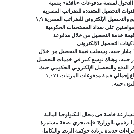
 التحول لمنصة مدفوعات «نافذة» بنسبة
 قنوات التحصيل المتعددة للضرائب المصرية
بمعدل نمو ٣٠٪؜ حيث سجلت قيمة معاملات خدمات الدفع والتحصيل الإلكتروني للضرائب المصرية ١,٩
المواطنين على سداد المستحقات الحكومية
ل مدفوعة المواطن بنسبة ٣٦٪؜ وبلغت قيمة خدمة التحصيل من خلال مدفوعة
لال ماكينات التحصيل الإلكتروني
الحكومي«GPOS» بالجهات الحكومية مليار جنيه ١٥٤,٦ مليار جنيه، وسجلت قيمة التحصيل من خلال
سداد الإلكترونية الحكومية على الانترنت ١,٥ مليار جنيه، وهناك توسع كبير في خدمات التحصيل
ز الدفع والتحصيل الإلكتروني الحكومي حيث
حققت قيمة متحصلاتها الحكومية نحو ٢,٩ مليار جنيه، وبلغ إجمالي قيمة مدفوعات المرتبات ١,٠٧١
متسارعة خاصة فى مجال التكنولوجيا المالية
 الرقمي بالوزارة؛ فإنه يجري بصفة مستمرة
اءات جديدة لزيادة حوكمة الربط والتكامل