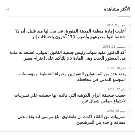
الأكثر مشاهدة
فبراير 9, 2014
أعلنت إمارة منطقة المدينة المنورة، فى بيان لها منذ قليل، أن 12
شخصا لقوا مصرعهم وأصيب 130 آخرون باختناقات إثر
ديسمبر 28, 2013
أكد الدكتور مفيد شهاب رئيس جمعية القانون الدولى، استحداث مادة
فى الدستور الجديد وهى المادة 93 للتأكيد على احترام مصر
مايو 10, 2017
يعقد عدد من المسئولين التنفيذيين وخبراء التخطيط ومؤسسات
المجتمع المدني في محافظة
مايو 27, 2012
حسب صحيفة الراي الكويتيه التي قالت انها حصلت علي تسريبات
لاجتماع حماس شمال غزه
يونيو 16, 2012
تسريبات من اللقاء اكدت ان طنطاوي ابلغ مرسي انه يقف علي
مسافه واحده من المرشحين