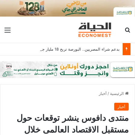
بحث عن
الق
بدعم شراء المصريين.. البورصة تربح 18 مليار جنيه برأس مال يلامس 4.1 تريليون
الرئيسية
/
أخبار
أخبار
منتدى دافوس ينشر توقعات حول
مستقبل الاقتصاد العالمى خلال