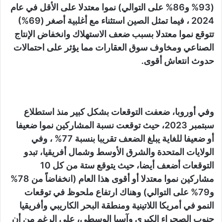
(93% و86% على التوالي) نموا معتدلا على الأقل في عام
2024 ، فيما تمثل الصين استثناء مع أغلبية أصغر (69%)
تتوقع نموا معتدلا بسبب ضعف الاستهلاك وانخفاض الإنتاج
الصناعي ومخاوف سوق العقارات مما يؤثر على احتمالات
حدوث انتعاش أقوى.
وفي أوروبا، ضعفت التوقعات بشكل كبير منذ استطلاع
سبتمبر 2023، حيث توقعت نسبة المشاركين نموا ضعيفا
أو ضعيفا للغاية يبلغ الضعف تقريبا بنسبة 77% ، وفي
الولايات المتحدة والشرق الأوسط وشمال أفريقيا، تبدو
التوقعات أضعف أيضا، حيث يتوقع ستة من كل 10
مشاركين نموا معتدلا أو أقوى هذا العام (انخفاضاً من 78%
و79% على التوالي) وهناك ارتفاع ملحوظ في توقعات
النمو في أمريكا اللاتينية ومنطقة البحر الكاريبي وأفريقيا
جنوب الصحراء الكبرى وآسيا الوسطى، على الرغم من أن