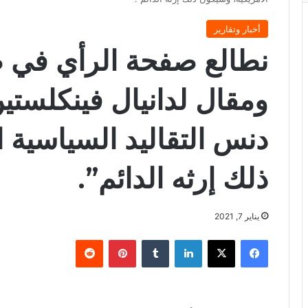
أخبار وتقارير
نطالع صفحة الرأي في ص
ومقال لدانيال فينكلستي
دنس التقاليد السياسية 
ذلك إرثه الدائم”.
يناير 7, 2021
فيسبوك
X
لينكدإن
‏Tumblr
بينتيريست
‏Reddit