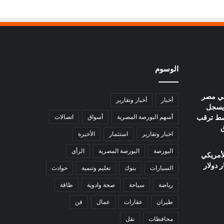
الوسوم
في مصر
أخبار
أخبار وتقارير
يوم.. عيار 21 يسجل
ا وسط ترقب
أسهم البورصة المصرية
أسواق
اتصالات
ق
اخبار وتقارير
استثمار
الأخيرة
البورصة
البورصة المصرية
الرأي
لأمريكي
السيارات
بنوك
تعليم وتنمية
حوادث
رياضة
سياحة
صحة وادوية
طاقة
طيران
عقارات
عمال
فن
محافظات
نقل