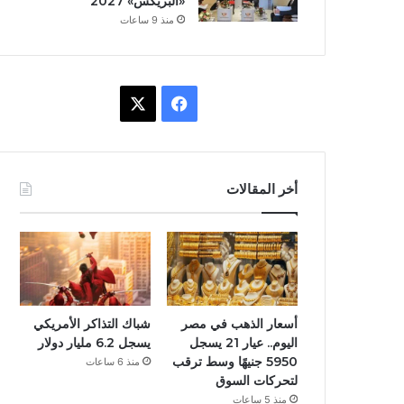
«البريكس» 2027
منذ 9 ساعات
ف
X
ي
س
أخر المقالات
ب
و
ك
أسعار الذهب في مصر
شباك التذاكر الأمريكي
اليوم.. عيار 21 يسجل
يسجل 6.2 مليار دولار
5950 جنيهًا وسط ترقب
منذ 6 ساعات
لتحركات السوق
منذ 5 ساعات