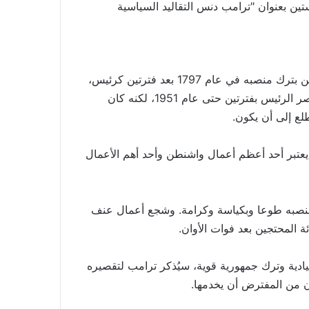
ين بعنوان "ترامب دنس التقاليد السياسية
ويستهل الكاتب مقاله قائلا إنه لم يوجد ما يلزم جورج واشنطن بترك منصبه في عام 1797 بعد فترتين كرئيس،
حيث لم يتم التصديق على التعديل الثاني والعشرون الذي يقصر الرئيس بفترتين حتى عام 1951، لكنه كان
لع إلى أن يكون.
عام، لا يزال هذا القرار يعتبر أحد أعظم أعمال واشنطن وأحد أهم الأعمال
 منصبه طوعا وبكياسة وكرامة. وشجع أعمال عنف
ة المحتجين بعد فوات الأوان.
يادية وترك جمهورية قوية، سيُذكر ترامب لتقصيره
ن من المفترض أن يخدمها.