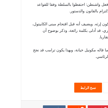
 فعل واشنطن: احتفظوا بالسلطة وفقا للقواعد
لتزام بالقانون والدستور.
ون إرثه. ويضيف أنه قبل اقتحام مبنى الكابيتول،
، قد أدلى بكلمة رائعة، وذكر بوضوح أن
اربا.
قاله مكونيل خيانة، وبهذا يكون ترامب قد نجح
لرئاسي.
نسخ الرابط