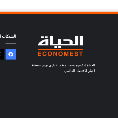
الشبكات ال
فيسب
الحياة إيكونوميست موقع اخباري يهتم بتغظية
اخبار الاقتصاد العالمي