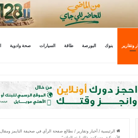
ر وتقارير
بنوك
البورصة
طاقة
السيارات
صحة وادوية
ا
 مليار دولار
الرئيسية
/
أخبار وتقارير
/
نطالع صفحة الرأي في صحيفة التايمز ومقال ل
الأمريكية، وسيكون ذلك إرثه الدائم”.