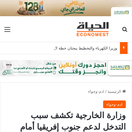
بحث عن
الق
وزيرا الكهرباء والتخطيط يبحثان خطة الاستثمارات العامة وتعزيز الشراكات وتوفير التمويلات المبتكرة للمشروعات
الرئيسية
/
ادم-وحواء
ادم-وحواء
وزارة الخارجية تكشف سبب
التدخل لدعم جنوب إفريقيا أمام