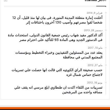
فبراير 9, 2014
أعلنت إمارة منطقة المدينة المنورة، فى بيان لها منذ قليل، أن 12
شخصا لقوا مصرعهم وأصيب 130 آخرون باختناقات إثر
ديسمبر 28, 2013
أكد الدكتور مفيد شهاب رئيس جمعية القانون الدولى، استحداث مادة
فى الدستور الجديد وهى المادة 93 للتأكيد على احترام مصر
مايو 10, 2017
يعقد عدد من المسئولين التنفيذيين وخبراء التخطيط ومؤسسات
المجتمع المدني في محافظة
مايو 27, 2012
حسب صحيفة الراي الكويتيه التي قالت انها حصلت علي تسريبات
لاجتماع حماس شمال غزه
يونيو 16, 2012
تسريبات من اللقاء اكدت ان طنطاوي ابلغ مرسي انه يقف علي
مسافه واحده من المرشحين