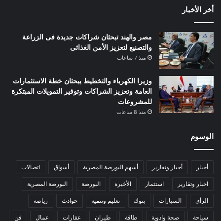
أخر الأخبار
مصر والهند تبحثان شراكات جديدة فى الزراعة
والتصنيع لتعزيز الأمن الغذائى
منذ 7 ساعات
وزيرا الكهرباء والتخطيط يبحثان خطة الاستثمارات
العامة وتعزيز الشراكات وتوفير التمويلات المبتكرة
للمشروعات
منذ 8 ساعات
الوسوم
أخبار
أخبار وتقارير
أسهم البورصة المصرية
أسواق
اتصالات
اخبار وتقارير
استثمار
الأخيرة
البورصة
البورصة المصرية
الرأي
السيارات
بنوك
تعليم وتنمية
حوادث
رياضة
سياحة
صحة وادوية
طاقة
طيران
عقارات
عمال
فن