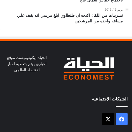
لاجتماع حماس شمال غزه
يونيو 16, 2012
تسريبات من اللقاء اكدت ان طنطاوي ابلغ مرسي انه يقف علي
مسافه واحده من المرشحين
الحياة إيكونوميست موقع
اخباري يهتم بتغظية اخبار
الاقتصاد العالمي
الشبكات الإجتماعية
X
فيسبوك