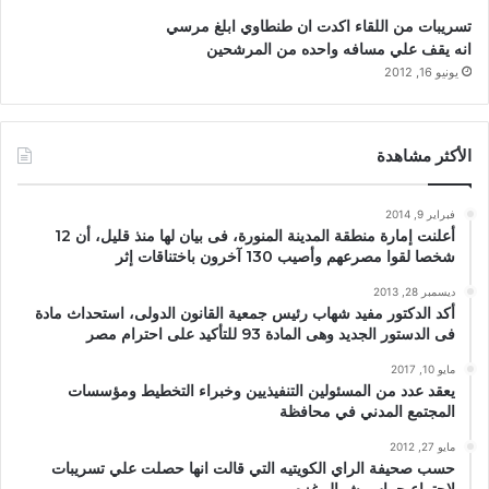
تسريبات من اللقاء اكدت ان طنطاوي ابلغ مرسي
انه يقف علي مسافه واحده من المرشحين
يونيو 16, 2012
الأكثر مشاهدة
فبراير 9, 2014
أعلنت إمارة منطقة المدينة المنورة، فى بيان لها منذ قليل، أن 12
شخصا لقوا مصرعهم وأصيب 130 آخرون باختناقات إثر
ديسمبر 28, 2013
أكد الدكتور مفيد شهاب رئيس جمعية القانون الدولى، استحداث مادة
فى الدستور الجديد وهى المادة 93 للتأكيد على احترام مصر
مايو 10, 2017
يعقد عدد من المسئولين التنفيذيين وخبراء التخطيط ومؤسسات
المجتمع المدني في محافظة
مايو 27, 2012
حسب صحيفة الراي الكويتيه التي قالت انها حصلت علي تسريبات