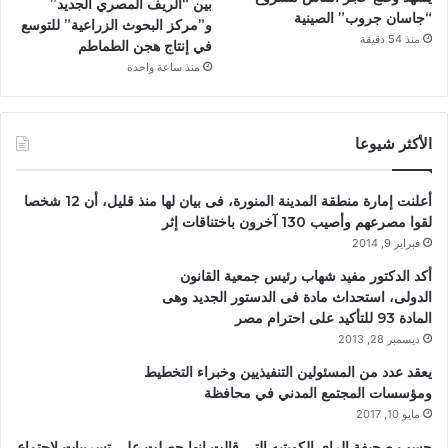
بين “الريف المصري الجديد”
“جاسان جروب” الصينية
و”مركز البحوث الزراعية” للتوسع
منذ 54 دقيقة
في إنتاج هجن الطماطم
منذ ساعة واحدة
الأكثر شيوعا
أعلنت إمارة منطقة المدينة المنورة، فى بيان لها منذ قليل، أن 12 شخصا
لقوا مصرعهم وأصيب 130 آخرون باختناقات إثر
فبراير 9, 2014
أكد الدكتور مفيد شهاب رئيس جمعية القانون
الدولى، استحداث مادة فى الدستور الجديد وهى
المادة 93 للتأكيد على احترام مصر
ديسمبر 28, 2013
يعقد عدد من المسئولين التنفيذيين وخبراء التخطيط
ومؤسسات المجتمع المدني في محافظة
مايو 10, 2017
حسب صحيفة الراي الكويتيه التي قالت انها حصلت علي تسريبات لاجتماع