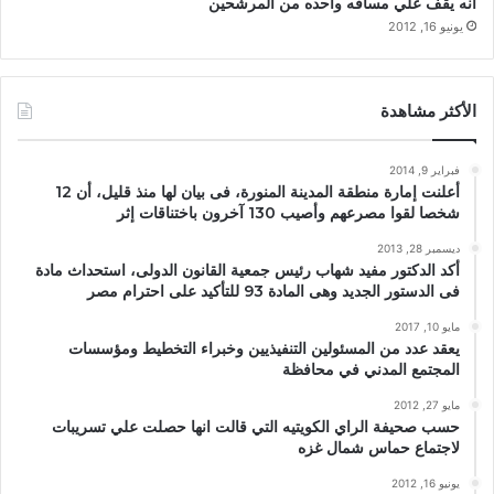
انه يقف علي مسافه واحده من المرشحين
يونيو 16, 2012
الأكثر مشاهدة
فبراير 9, 2014
أعلنت إمارة منطقة المدينة المنورة، فى بيان لها منذ قليل، أن 12
شخصا لقوا مصرعهم وأصيب 130 آخرون باختناقات إثر
ديسمبر 28, 2013
أكد الدكتور مفيد شهاب رئيس جمعية القانون الدولى، استحداث مادة
فى الدستور الجديد وهى المادة 93 للتأكيد على احترام مصر
مايو 10, 2017
يعقد عدد من المسئولين التنفيذيين وخبراء التخطيط ومؤسسات
المجتمع المدني في محافظة
مايو 27, 2012
حسب صحيفة الراي الكويتيه التي قالت انها حصلت علي تسريبات
لاجتماع حماس شمال غزه
يونيو 16, 2012