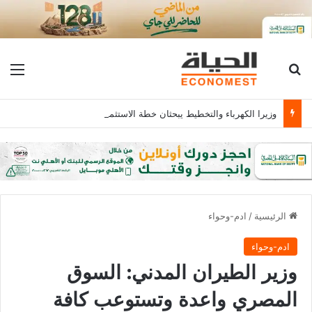
بحث عن
الق
وزيرا الكهرباء والتخطيط يبحثان خطة الاستثمارات العامة وتعزيز الشراكات وتوفير التمويلات المبتكرة للمشروعات
الرئيسية
/
ادم-وحواء
ادم-وحواء
وزير الطيران المدني: السوق
المصري واعدة وتستوعب كافة