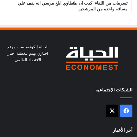
تسريبات من اللقاء اكدت ان طنطاوي ابلغ مرسي انه يقف علي
مسافه واحده من المرشحين
الحياة إيكونوميست موقع
اخباري يهتم بتغظية اخبار
الاقتصاد العالمي
الشبكات الإجتماعية
X
فيسبوك
أخر الأخبار