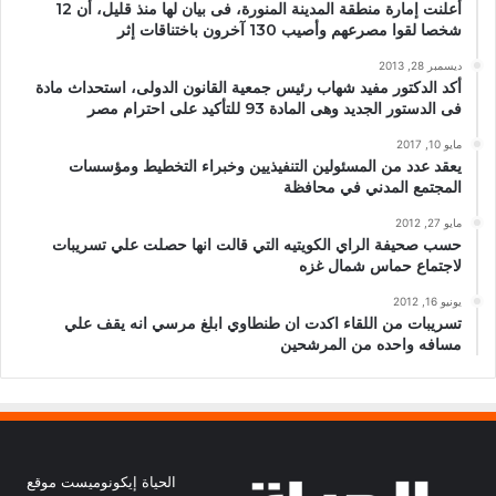
أعلنت إمارة منطقة المدينة المنورة، فى بيان لها منذ قليل، أن 12
شخصا لقوا مصرعهم وأصيب 130 آخرون باختناقات إثر
ديسمبر 28, 2013
أكد الدكتور مفيد شهاب رئيس جمعية القانون الدولى، استحداث مادة
فى الدستور الجديد وهى المادة 93 للتأكيد على احترام مصر
مايو 10, 2017
يعقد عدد من المسئولين التنفيذيين وخبراء التخطيط ومؤسسات
المجتمع المدني في محافظة
مايو 27, 2012
حسب صحيفة الراي الكويتيه التي قالت انها حصلت علي تسريبات
لاجتماع حماس شمال غزه
يونيو 16, 2012
تسريبات من اللقاء اكدت ان طنطاوي ابلغ مرسي انه يقف علي
مسافه واحده من المرشحين
الحياة إيكونوميست موقع