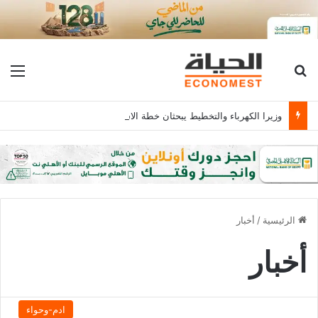
بحث عن
الق
وزيرا الكهرباء والتخطيط يبحثان خطة الاستثمارات العامة وتعزيز الشراكات وتوفير التمويلات المبتكرة للمشروعات
الرئيسية
/
أخبار
أخبار
ادم-وحواء