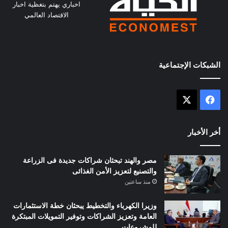
اخباري يهتم بتغظية اخبار
الاقتصاد العالمي
الشبكات الإجتماعية
X
فيسبوك
أخر الأخبار
مصر والهند تبحثان شراكات جديدة فى الزراعة
والتصنيع لتعزيز الأمن الغذائى
منذ ساعتين
وزيرا الكهرباء والتخطيط يبحثان خطة الاستثمارات
العامة وتعزيز الشراكات وتوفير التمويلات المبتكرة
للمشروعات