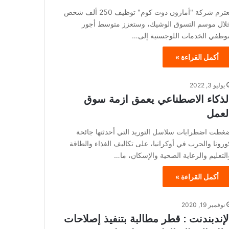
تعتزم شركة "أمازون دوت كوم" توظيف 250 ألف شخص
لال موسم التسوق الوشيك، وستعزز متوسط ​​أجور
وظفي الخدمات اللوجستية إلى…
أكمل القراءة »
يوليو 3, 2022
لذكاء الاصطناعي يعمق ازمة سوق
لعمل
غطت اضطرابات سلاسل التوريد التي أحدثتها جائحة
ورونا والحرب في أوكرانيا، على تكاليف الغذاء والطاقة
التعليم والرعاية الصحية والإسكان، ما…
أكمل القراءة »
نوفمبر 19, 2020
لإندبندنت : قطر مطالبة بتنفيذ إصلاحات