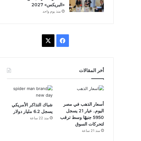
«البريكس» 2027
منذ يوم واحد
ف
X
ي
س
أخر المقالات
ب
و
ك
أسعار الذهب في مصر
شباك التذاكر الأمريكي
اليوم.. عيار 21 يسجل
يسجل 6.2 مليار دولار
5950 جنيهًا وسط ترقب
منذ 22 ساعة
لتحركات السوق
منذ 21 ساعة