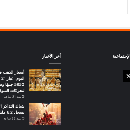
إجتماعية
أخر الأخبار
أسعار الذهب 
X
وك
ال
5950 جنيهً
لتحركات السو
منذ 21 ساعة
شباك التذاكر ا
يسجل 6.2 مليار دولار
منذ 22 ساعة