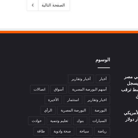
الصفحة التالية
الوسوم
في مصر
أخبار
أخبار وتقارير
يوم.. عيار 21 يسجل
ا وسط ترقب
أسهم البورصة المصرية
أسواق
اتصالات
ق
اخبار وتقارير
استثمار
الأخيرة
البورصة
البورصة المصرية
الرأي
لأمريكي
السيارات
بنوك
تعليم وتنمية
حوادث
رياضة
سياحة
صحة وادوية
طاقة