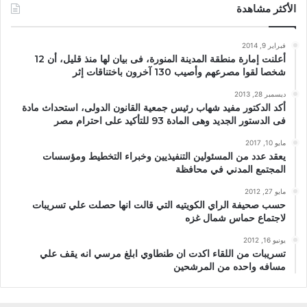
الأكثر مشاهدة
فبراير 9, 2014
أعلنت إمارة منطقة المدينة المنورة، فى بيان لها منذ قليل، أن 12
شخصا لقوا مصرعهم وأصيب 130 آخرون باختناقات إثر
ديسمبر 28, 2013
أكد الدكتور مفيد شهاب رئيس جمعية القانون الدولى، استحداث مادة
فى الدستور الجديد وهى المادة 93 للتأكيد على احترام مصر
مايو 10, 2017
يعقد عدد من المسئولين التنفيذيين وخبراء التخطيط ومؤسسات
المجتمع المدني في محافظة
مايو 27, 2012
حسب صحيفة الراي الكويتيه التي قالت انها حصلت علي تسريبات
لاجتماع حماس شمال غزه
يونيو 16, 2012
تسريبات من اللقاء اكدت ان طنطاوي ابلغ مرسي انه يقف علي
مسافه واحده من المرشحين