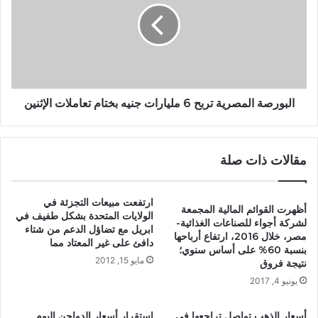
البورصة المصرية تربح 6 مليارات جنيه بختام تعاملات الإثنين
مقالات ذات صلة
ارتفعت مبيعات التجزئة في
أظهرت القوائم المالية المجمعة
الولايات المتحدة بشكل طفيف في
لشركة أجواء للصناعات الغذائية-
ابريل مع تضاؤل الدعم من شتاء
مصر، خلال 2016، ارتفاع أرباحها
دافئ على غير المعتاد مما
بنسبة 60% على أساس سنوي؛
مايو 15, 2012
نتيجة فروق
يونيو 4, 2017
أسعار الذهب تواصل تراجعها في
استقرار أسعار الدواجن اليوم