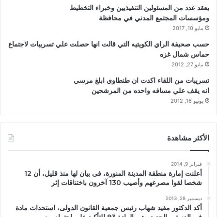
يعقد عدد من المسئولين التنفيذيين وخبراء التخطيط
ومؤسسات المجتمع المدني في محافظة
مايو 10, 2017
حسب صحيفة الراي الكويتيه التي قالت انها حصلت علي تسريبات لاجتماع
حماس شمال غزه
مايو 27, 2012
تسريبات من اللقاء اكدت ان طنطاوي ابلغ مرسي
انه يقف علي مسافه واحده من المرشحين
يونيو 16, 2012
الأكثر مشاهدة
فبراير 9, 2014
أعلنت إمارة منطقة المدينة المنورة، فى بيان لها منذ قليل، أن 12
شخصا لقوا مصرعهم وأصيب 130 آخرون باختناقات إثر
ديسمبر 28, 2013
أكد الدكتور مفيد شهاب رئيس جمعية القانون الدولى، استحداث مادة
فى الدستور الجديد وهى المادة 93 للتأكيد على احترام مصر