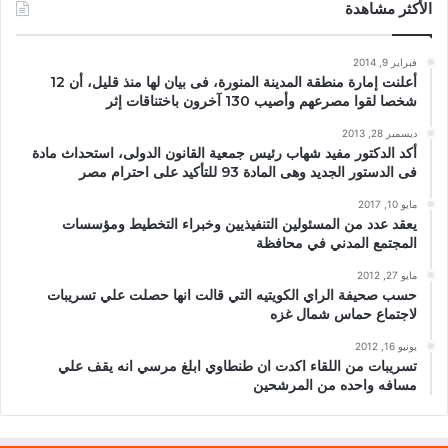
الأكثر مشاهدة
فبراير 9, 2014
أعلنت إمارة منطقة المدينة المنورة، فى بيان لها منذ قليل، أن 12
شخصا لقوا مصرعهم وأصيب 130 آخرون باختناقات إثر
ديسمبر 28, 2013
أكد الدكتور مفيد شهاب رئيس جمعية القانون الدولى، استحداث مادة
فى الدستور الجديد وهى المادة 93 للتأكيد على احترام مصر
مايو 10, 2017
يعقد عدد من المسئولين التنفيذيين وخبراء التخطيط ومؤسسات
المجتمع المدني في محافظة
مايو 27, 2012
حسب صحيفة الراي الكويتيه التي قالت انها حصلت علي تسريبات
لاجتماع حماس شمال غزه
يونيو 16, 2012
تسريبات من اللقاء اكدت ان طنطاوي ابلغ مرسي انه يقف علي
مسافه واحده من المرشحين