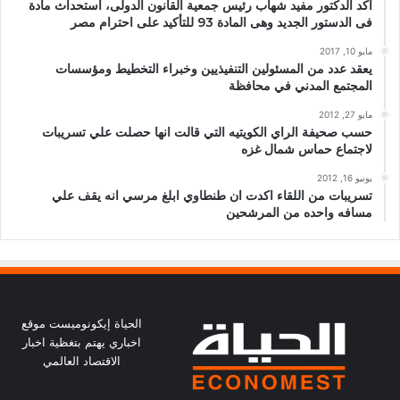
أكد الدكتور مفيد شهاب رئيس جمعية القانون الدولى، استحداث مادة
فى الدستور الجديد وهى المادة 93 للتأكيد على احترام مصر
مايو 10, 2017
يعقد عدد من المسئولين التنفيذيين وخبراء التخطيط ومؤسسات
المجتمع المدني في محافظة
مايو 27, 2012
حسب صحيفة الراي الكويتيه التي قالت انها حصلت علي تسريبات
لاجتماع حماس شمال غزه
يونيو 16, 2012
تسريبات من اللقاء اكدت ان طنطاوي ابلغ مرسي انه يقف علي
مسافه واحده من المرشحين
الحياة إيكونوميست موقع
اخباري يهتم بتغظية اخبار
الاقتصاد العالمي