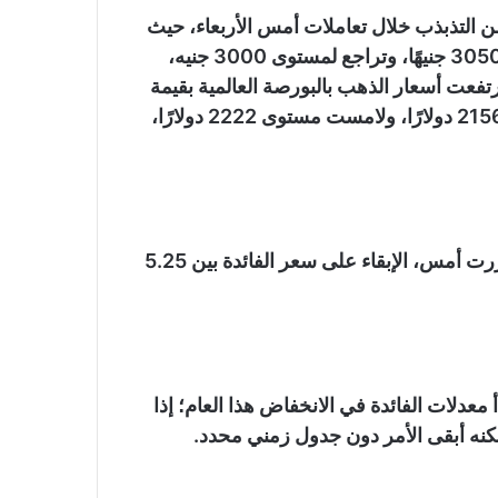
 التذبذب خلال تعاملات أمس الأربعاء، حيث
افتتح سعر جرام الذهب عيار 21 التعاملات عند مستوى 3050 جنيهًا، وتراجع لمستوى 3000 جنيه،
وى 3050 جنيهًا، في حين ارتفعت أسعار الذهب بالبورصة العالمية بقيمة
32 دولارًا، حيث افتتحت الأوقية التعاملات عند مستوى 2156 دولارًا، ولامست مستوى 2222 دولارًا،
وكانت لجنة السوق المفتوحة بالفيدرالي الأمريكي قد قررت أمس، الإبقاء على سعر الفائدة بين 5.25
معدلات الفائدة في الانخفاض هذا العام؛ إذا
نه أبقى الأمر دون جدول زمني محدد.