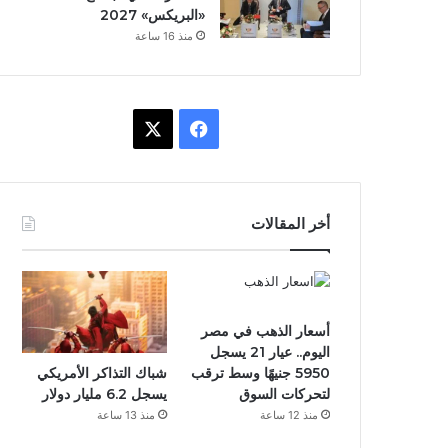
«البريكس» 2027
منذ 16 ساعة
ف
X
ي
س
أخر المقالات
ب
و
ك
أسعار الذهب في مصر
اليوم.. عيار 21 يسجل
شباك التذاكر الأمريكي
5950 جنيهًا وسط ترقب
يسجل 6.2 مليار دولار
لتحركات السوق
منذ 13 ساعة
منذ 12 ساعة