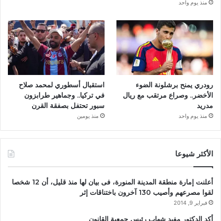
منذ يوم واحد
رودري يمنح برشلونة الضوء
استقبال أسطوري لمحمد صلاح
الأخضر.. وصراع مرتقب مع ريال
في تركيا.. وجماهير طرابزون
مدريد
سبور تحتفل بصفقة القرن
منذ يوم واحد
منذ يومين
الأكثر شيوعا
أعلنت إمارة منطقة المدينة المنورة، فى بيان لها منذ قليل، أن 12 شخصا
لقوا مصرعهم وأصيب 130 آخرون باختناقات إثر
فبراير 9, 2014
أكد الدكتور مفيد شهاب رئيس جمعية القانون