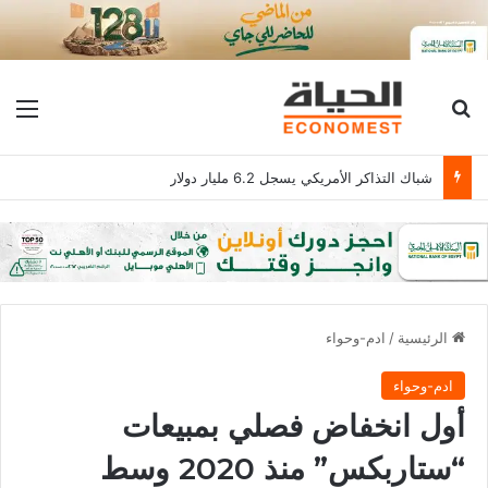
بحث عن
الق
شباك التذاكر الأمريكي يسجل 6.2 مليار دولار
الرئيسية
/
ادم-وحواء
ادم-وحواء
أول انخفاض فصلي بمبيعات
“ستاربكس” منذ 2020 وسط