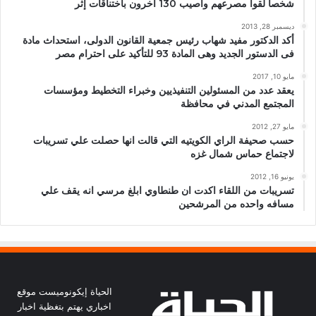
شخصا لقوا مصرعهم وأصيب 130 آخرون باختناقات إثر
ديسمبر 28, 2013
أكد الدكتور مفيد شهاب رئيس جمعية القانون الدولى، استحداث مادة
فى الدستور الجديد وهى المادة 93 للتأكيد على احترام مصر
مايو 10, 2017
يعقد عدد من المسئولين التنفيذيين وخبراء التخطيط ومؤسسات
المجتمع المدني في محافظة
مايو 27, 2012
حسب صحيفة الراي الكويتيه التي قالت انها حصلت علي تسريبات
لاجتماع حماس شمال غزه
يونيو 16, 2012
تسريبات من اللقاء اكدت ان طنطاوي ابلغ مرسي انه يقف علي
مسافه واحده من المرشحين
الحياة إيكونوميست موقع
اخباري يهتم بتغظية اخبار