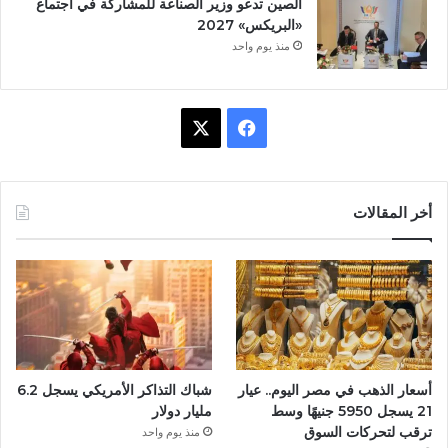
الصين تدعو وزير الصناعة للمشاركة في اجتماع
«البريكس» 2027
منذ يوم واحد
ف
X
ي
س
أخر المقالات
ب
و
ك
أسعار الذهب في مصر اليوم.. عيار
شباك التذاكر الأمريكي يسجل 6.2
21 يسجل 5950 جنيهًا وسط
مليار دولار
ترقب لتحركات السوق
منذ يوم واحد