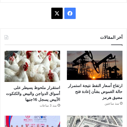
ف
X
ي
س
أخر المقالات
ب
و
ك
ارتفاع أسعار النفط نتيجة استمرار
استقرار ملحوظ يسيطر على
حالة الغموض بشأن إعادة فتح
أسواق الدواجن والبيض والكتكوت
مضيق هرمز
الأبيض يسجل 16جنيها
منذ ساعتين
منذ 3 ساعات