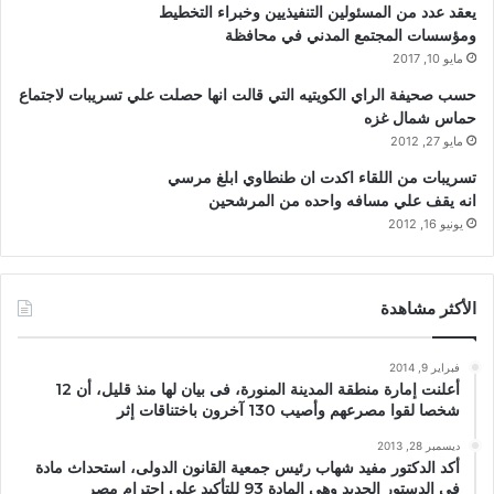
يعقد عدد من المسئولين التنفيذيين وخبراء التخطيط
ومؤسسات المجتمع المدني في محافظة
مايو 10, 2017
حسب صحيفة الراي الكويتيه التي قالت انها حصلت علي تسريبات لاجتماع
حماس شمال غزه
مايو 27, 2012
تسريبات من اللقاء اكدت ان طنطاوي ابلغ مرسي
انه يقف علي مسافه واحده من المرشحين
يونيو 16, 2012
الأكثر مشاهدة
فبراير 9, 2014
أعلنت إمارة منطقة المدينة المنورة، فى بيان لها منذ قليل، أن 12
شخصا لقوا مصرعهم وأصيب 130 آخرون باختناقات إثر
ديسمبر 28, 2013
أكد الدكتور مفيد شهاب رئيس جمعية القانون الدولى، استحداث مادة
فى الدستور الجديد وهى المادة 93 للتأكيد على احترام مصر