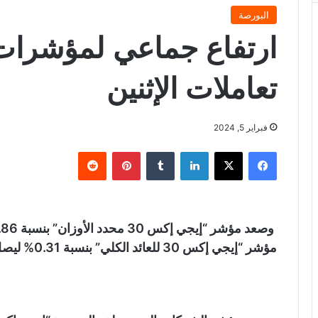
البورصة
ارتفاع جماعي لمؤشرات
تعاملات الإثنين
فبراير 5, 2024
فيسبوك
X
لينكدإن
‏Tumblr
بينتيريست
‏Reddit
مؤشر “إيجي إكس 30 للعائد الكلي” بنسبة 0.31% ليصل إلى مستوى 11776 نقطة.