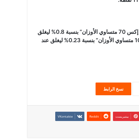
فيما ارتفع مؤشر الشركات الصغيرة والمتوسطة “إيجي إكس 70 متساوي الأوزان” بنسبة 0.8% ليغلق
عند مستوى 6683 نقطة، وصعد مؤشر “إيجي إكس 100 متساوي الأوزان” بنسبة 0.23% ليغلق عند
نسخ الرابط
بينتيريست