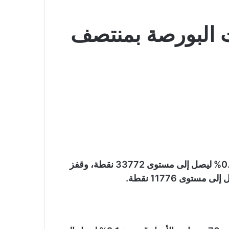
 البورصة بمنتصف
وصعد مؤشر “إيجي إكس 30 محدد الأوزان” بنسبة 0.86% ليصل إلى مستوى 33772 نقطة، وقفز