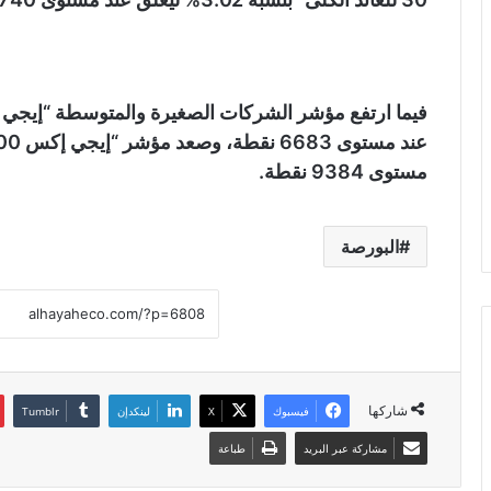
مستوى 9384 نقطة.
البورصة
شاركها
فيسبوك
X
لينكدإن
مشاركة عبر البريد
طباعة