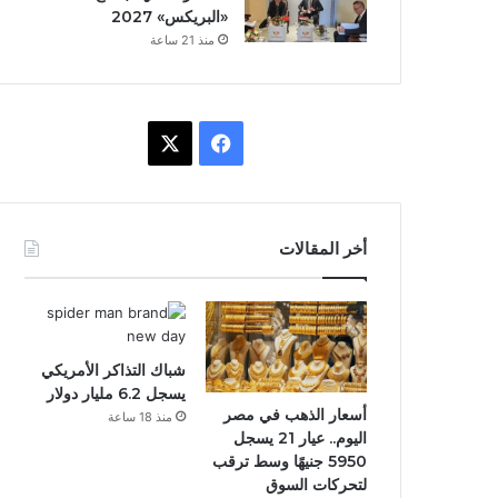
«البريكس» 2027
منذ 21 ساعة
ف
X
ي
س
أخر المقالات
ب
و
ك
شباك التذاكر الأمريكي
يسجل 6.2 مليار دولار
أسعار الذهب في مصر
منذ 18 ساعة
اليوم.. عيار 21 يسجل
5950 جنيهًا وسط ترقب
لتحركات السوق