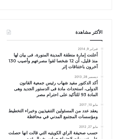
الأكثر مشاهدة
فبراير 9, 2014
أعلنت إمارة منطقة المدينة المنورة، فى بيان لها
منذ قليل، أن 12 شخصا لقوا مصرعهم وأصيب 130
آخرون باختناقات إثر
ديسمبر 28, 2013
أكد الدكتور مفيد شهاب رئيس جمعية القانون
الدولى، استحداث مادة فى الدستور الجديد وهى
المادة 93 للتأكيد على احترام مصر
مايو 10, 2017
يعقد عدد من المسئولين التنفيذيين وخبراء التخطيط
ومؤسسات المجتمع المدني في محافظة
مايو 27, 2012
حسب صحيفة الراي الكويتيه التي قالت انها حصلت
علي تسريبات لاجتماع حماس شمال غزه