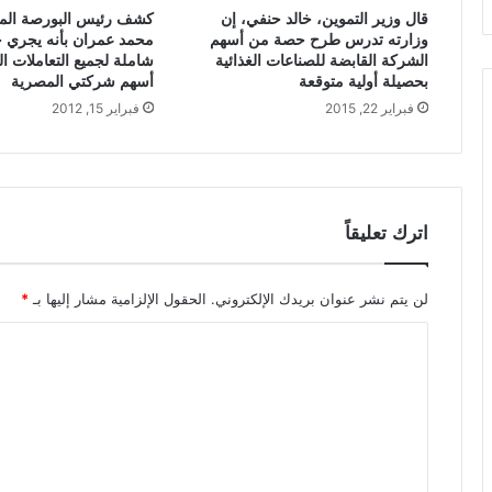
قال وزير التموين، خالد حنفي، إن
كشف رئيس البورصة المص
وزارته تدرس طرح حصة من أسهم
محمد عمران بأنه يجري ح
الشركة القابضة للصناعات الغذائية
شاملة لجميع التعاملات 
بحصيلة أولية متوقعة
أسهم شركتي المصرية
فبراير 22, 2015
فبراير 15, 2012
اترك تعليقاً
لن يتم نشر عنوان بريدك الإلكتروني.
الحقول الإلزامية مشار إليها بـ
*
ا
ل
ت
ع
ل