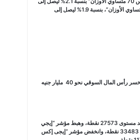
وصعد مؤشر الشركات المتوسطة والصغيرة “إيجي إكس 70 متساوي الأوزان” بنسبة 2.1% ليصل إلى
مستوى 6823 نقطة، وصعد مؤشر “إيجي إكس 100 متساوي الأوزان”، بنسبة 1.9% ليصل إلى
تباينت مؤشرات البورصة بختام تعاملات، أمس الأحد، وخسر رأس المال السوقي نحو 40 مليار جنيه
وتراجع مؤشر “إيجي إكس 30” بنسبة 3.03% ليغلق عند مستوى 27573 نقطة، وهبط مؤشر “إيجي
إكس 30 محدد الأوزان” بنسبة 2.7% ليغلق عند مستوى 33483 نقطة، وانخفض مؤشر “إيجى إكس