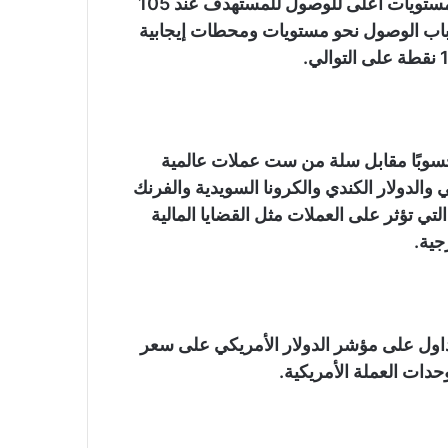
يقابل مؤشر الدولار عائقا أمام محاولة استئناف تخطي مستويات أعلى للوصول للمستهدف عند 105
 باب الوصول نحو مستويات ومحطات إيجابية
محسوبًا مقابل سلة من ست عملات عالمية
ني والدولار الكندي والكرونا السويدية والفرنك
تي تؤثر على العملات مثل القضايا المالية
رجية.
التداول على مؤشر الدولار الأمريكي على سعر
حدات العملة الأمريكية.