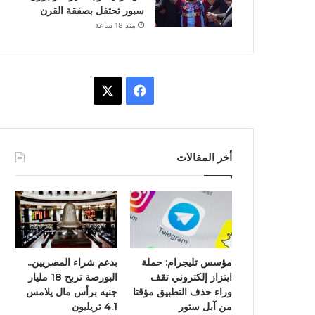
سبور تحتفل بصفقة القرن
منذ 18 ساعة
ف
X
ي
س
أخر المقالات
ب
و
ك
مؤسس تليجرام: حملة
بدعم شراء المصريين..
ابتزاز إلكتروني تقف
البورصة تربح 18 مليار
وراء حذف التطبيق مؤقتا
جنيه برأس مال يلامس
من آبل ستور
4.1 تريليون