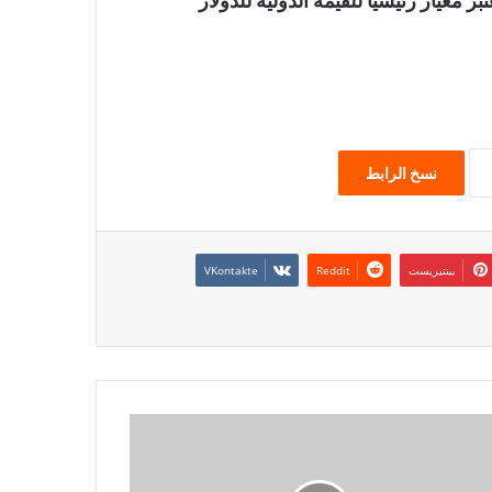
الآجلة لمؤشر ICE بـالدولار الأمريكي (USDX) تعتبر معيار رئيسيا للقيمة الدولية للدولار
نسخ الرابط
بينتيريست