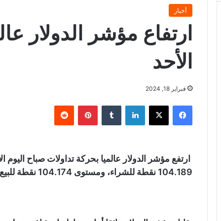
أخبار
ارتفاع مؤشر الدولار عال
الأحد
فبراير 18, 2024
فيسبوك
X
لينكدإن
‏Tumblr
بينتيريست
‏Reddit
104.189 نقطة للشراء، ومستوى 104.174 نقطة للبيع.