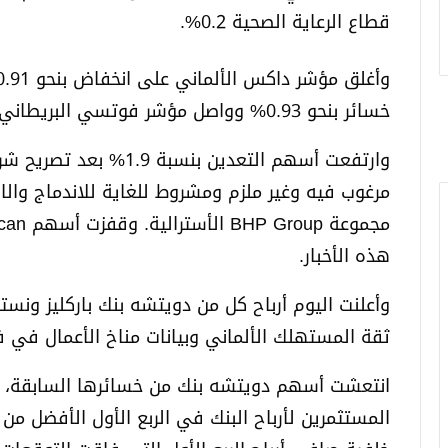
قطاع الرعاية الصحية 0.2%.
خسائر بنحو 0.93% وواصل مؤشر فوتسي البريطاني صعوده بنحو 0.48%.
مرغوب فيه وغير ملزم ومشروط للغاية للاندماج وال
هذه الأخبار.
وأعلنت اليوم أرباح كل من دويتشه بنك باركليز ونست
ثقة المستهلك الألماني وبيانات مناخ الأعمال في ف