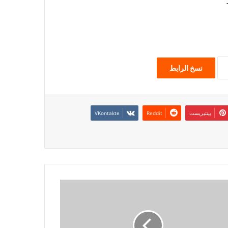
نسخ الرابط
بينتيريست