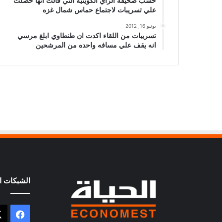
حسب صحيفة الراي الكويتيه التي قالت انها حصلت
علي تسريبات لاجتماع حماس شمال غزه
يونيو 16, 2012
تسريبات من اللقاء اكدت ان طنطاوي ابلغ مرسي
انه يقف علي مسافه واحده من المرشحين
الشبكات ال
فيسب