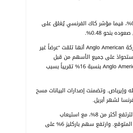
وأغلق مؤشر داكس الألماني على انخفاض بنحو 0.91%، فيما مؤشر كاك الفرنسي يُغلق على
وارتفعت أسهم التعدين بنسبة 1.9% بعد تصريح شركة Anglo American أنها تلقت “عرضاً غير
استحواذ على جميع الأسهم من قبل
مجموعة BHP Group الأسترالية. وقفزت أسهم Anglo American بنسبة 16% تقريباً بسبب
له وإيرباص. وتضمنت إصدارات البيانات مسح
رنسا لشهر أبريل.
انتعشت أسهم دويتشه بنك من خسائرها السابقة، لترتفع أكثر من 8%، مع استيعاب
المستثمرين لأرباح البنك في الربع الأول الأفضل من المتوقع. وارتفع سهم باركليز 6% على