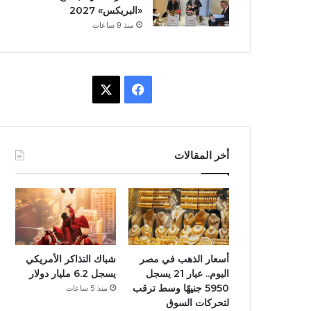
«البريكس» 2027
منذ 9 ساعات
ف
X
ي
س
أخر المقالات
ب
و
ك
أسعار الذهب في مصر
شباك التذاكر الأمريكي
اليوم.. عيار 21 يسجل
يسجل 6.2 مليار دولار
5950 جنيهًا وسط ترقب
منذ 5 ساعات
لتحركات السوق